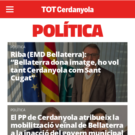
POLÍTICA
POLÍTICA
Riba (EMD Bellaterra):
“Bellaterra dona imatge, ho vol
tant Cerdanyola com Sant
Cugat"
POLÍTICA
El PP de Cerdanyola atribueix la
mobilització veïnal de Bellaterra
a la inacció del govern municipal