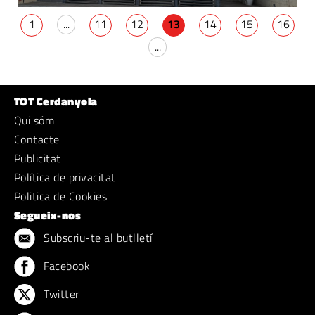
1
...
11
12
13
14
15
16
...
TOT Cerdanyola
Qui sóm
Contacte
Publicitat
Política de privacitat
Politica de Cookies
Segueix-nos
Subscriu-te al butlletí
Facebook
Twitter