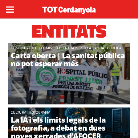
ENTITATS
COMUNITAT TOT |
COMISSIÓ D'ENTITATS PER LA SANITAT PÚBLICA
Carta oberta | La sanitat pública
no pot esperar més
CULTURA | FOTOGRAFIA
La IA i els límits legals de la
fotografia, a debat en dues
noves xerrades d’AFOCER