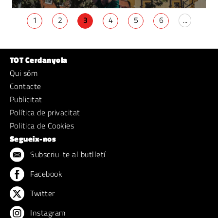
1
2
3
4
5
6
...
TOT Cerdanyola
Qui sóm
Contacte
Publicitat
Política de privacitat
Politica de Cookies
Segueix-nos
Subscriu-te al butlletí
Facebook
Twitter
Instagram