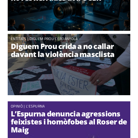
ENTITATS
|
DIGUEM PROU CERDANYOLA
Diguem Prou crida a no callar
davant la violència masclista
ENTITATS
|
OPINIÓ
|
L'ESPURNA
Castellers de Cerdanyola : La
L’Espurna denuncia agressions
diada del Roser
feixistes i homòfobes al Roser de
Maig