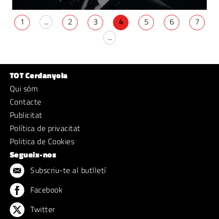
1
...
2
3
4
5
6
7
...
TOT Cerdanyola
Qui sóm
Contacte
Publicitat
Política de privacitat
Politica de Cookies
Segueix-nos
Subscriu-te al butlletí
Facebook
Twitter