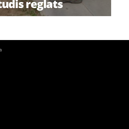
tudis reglats
a