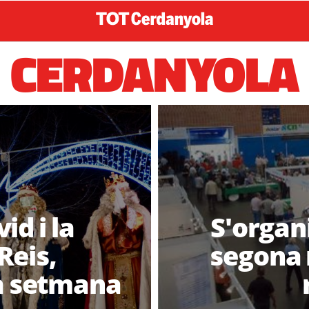
CERDANYOLA
id i la
S'organ
Reis,
segona
la setmana