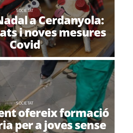
SOCIETAT
Nadal a Cerdanyola:
itats i noves mesures
Covid
SOCIETAT
nt ofereix formació
ria per a joves sense