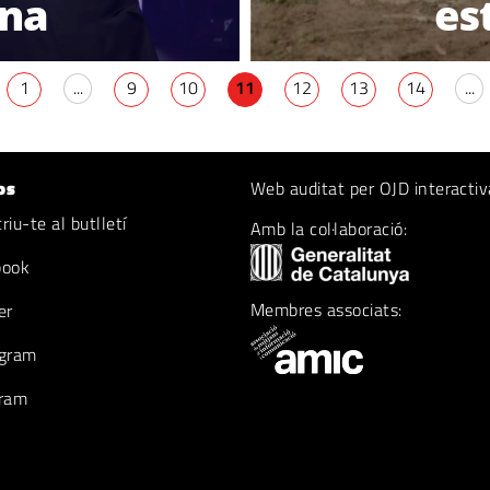
ana
es
1
...
9
10
11
12
13
14
...
os
Web auditat per OJD interactiv
iu-te al butlletí
Amb la col·laboració:
book
Membres associats:
er
gram
ram