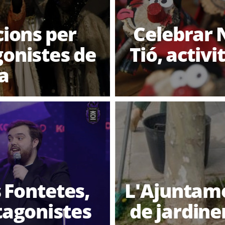
cions per
Celebrar 
agonistes de
Tió, activ
a
 Fontetes,
L'Ajuntame
otagonistes
de jardine