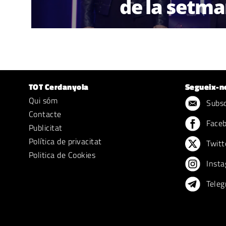
de la setm
TOT Cerdanyola
Segueix-n
Qui sóm
Subscr
Contacte
Face
Publicitat
Política de privacitat
Twitt
Politica de Cookies
Insta
Teleg