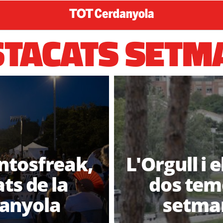
STACATS SETM
Fantosfreak,
L'Orgull i 
ts de la
dos teme
anyola
setma