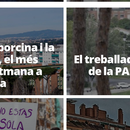
porcina i la
, el més
El treballa
etmana a
de la PA
la