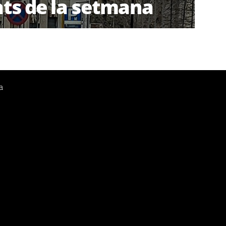
ts de la setmana
a