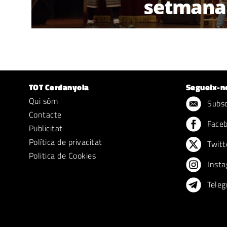
setmana
TOT Cerdanyola
Segueix-n
Qui sóm
Subscr
Contacte
Face
Publicitat
Política de privacitat
Twitt
Politica de Cookies
Insta
Teleg