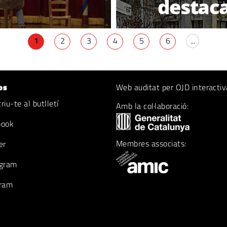
destaca
1
2
3
4
5
6
...
os
Web auditat per OJD interactiv
iu-te al butlletí
Amb la col·laboració:
book
Membres associats:
er
gram
ram