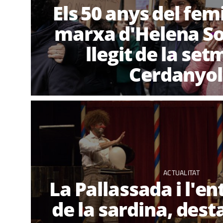
Els 50 anys del fem
marxa d'Helena So
llegit de la se
Cerdanyo
ACTUALITAT
La Pallassada i l'e
de la sardina, dest