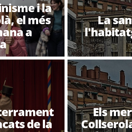
inisme i la
là, el més
La sani
tmana a
l'habitat
la
nterrament
Els mer
acats de la
Collserola