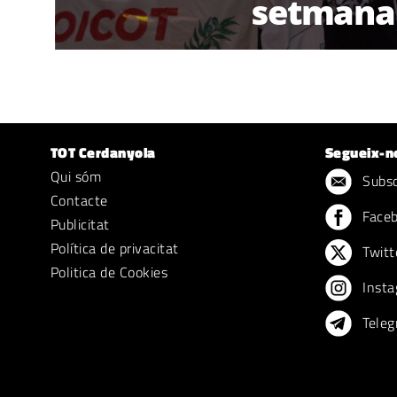
setmana
TOT Cerdanyola
Segueix-n
Qui sóm
Subscr
Contacte
Face
Publicitat
Política de privacitat
Twitt
Politica de Cookies
Insta
Teleg