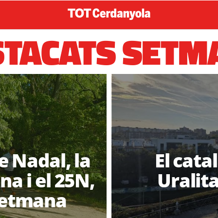
STACATS SETM
e Nadal, la
El catal
na i el 25N,
Uralita
 setmana