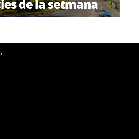
cies de la setmana
a