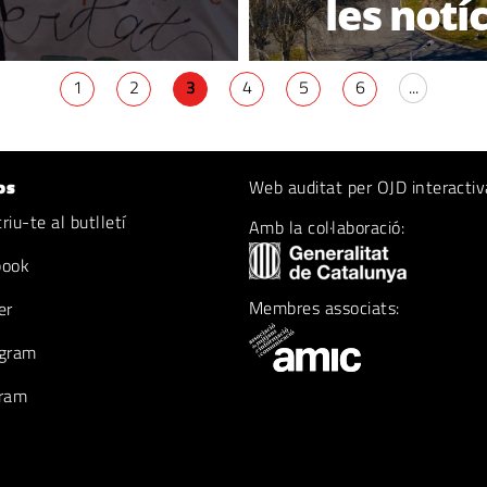
les notí
1
2
3
4
5
6
...
os
Web auditat per OJD interactiv
iu-te al butlletí
Amb la col·laboració:
book
Membres associats:
er
gram
ram