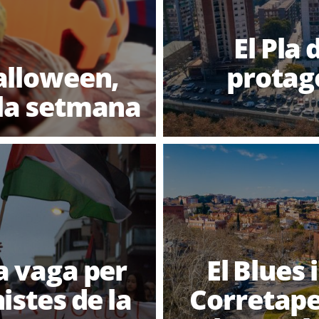
El Pla 
alloween,
protag
 la setmana
a vaga per
El Blues 
istes de la
Corretape