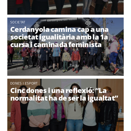
SOCIETAT
Cerdanyola camina cap a una
societat igualitària amb la 1a
cursa i caminada feminista
DONES I ESPORT
Cinc dones i una reflexió: “La
normalitat ha de ser la igualtat”