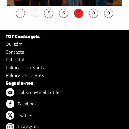
1
...
5
6
7
8
9
TOT Cerdanyola
Qui sóm
Contacte
Publicitat
Política de privacitat
Politica de Cookies
Segueix-nos
Subscriu-te al butlletí
Facebook
Twitter
Instagram