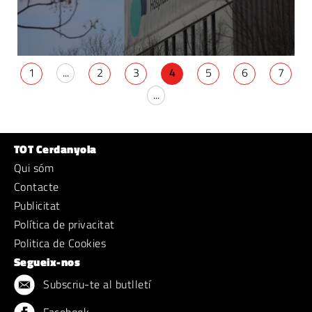
1
...
2
3
4
5
6
7
...
TOT Cerdanyola
Qui sóm
Contacte
Publicitat
Política de privacitat
Politica de Cookies
Segueix-nos
Subscriu-te al butlletí