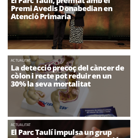
El Parc Taulí, premiat amb el
Premi Avedis Donabedian en
Atenció Primaria
ACTUALITAT
La detecció precoç del càncer de
còlon i recte pot reduir en un
30% la seva mortalitat
ACTUALITAT
El Parc Taulí impulsa un grup