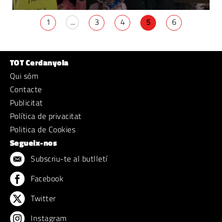
1
...
3
4
5
6
TOT Cerdanyola
Qui sóm
Contacte
Publicitat
Política de privacitat
Politica de Cookies
Segueix-nos
Subscriu-te al butlletí
Facebook
Twitter
Instagram