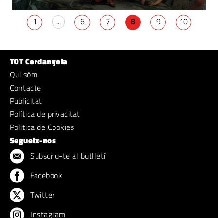
1
...
6
7
8
9
10
TOT Cerdanyola
Qui sóm
Contacte
Publicitat
Política de privacitat
Politica de Cookies
Segueix-nos
Subscriu-te al butlletí
Facebook
Twitter
Instagram