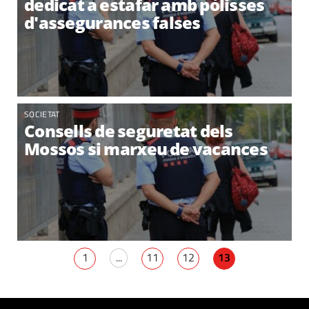
dedicat a estafar amb pòlisses
d'assegurances falses
SOCIETAT
Consells de seguretat dels
Mossos si marxeu de vacances
1
...
11
12
13