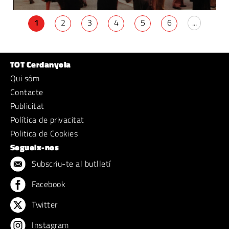
1
2
3
4
5
6
...
TOT Cerdanyola
Qui sóm
Contacte
Publicitat
Política de privacitat
Politica de Cookies
Segueix-nos
Subscriu-te al butlletí
Facebook
Twitter
Instagram