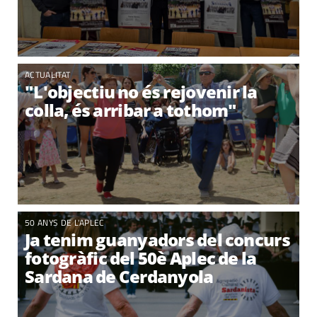
ACTUALITAT
"L'objectiu no és rejovenir la
colla, és arribar a tothom"
50 ANYS DE L'APLEC
Ja tenim guanyadors del concurs
fotogràfic del 50è Aplec de la
Sardana de Cerdanyola