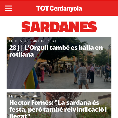
SARDANES
CULTURA POPULAR I DIVERSITAT
28 J | L’Orgull també es balla en
rotllana
CULTURA POPULAR
Hector Fornés: "La sardana és
festa, però també reivindicació i
llegat"