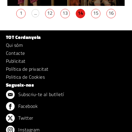
1
...
12
13
14
15
16
TOT Cerdanyola
Qui sóm
Contacte
Publicitat
Política de privacitat
Politica de Cookies
Segueix-nos
Subscriu-te al butlletí
Facebook
Twitter
Instagram