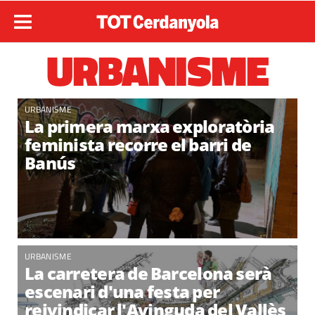
URBANISME
URBANISME
La primera marxa exploratòria
feminista recorre el barri de
Banús
URBANISME
La carretera de Barcelona serà
escenari d'una festa per
reivindicar l'Avinguda del Vallès