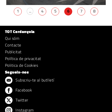
1
...
4
5
6
7
8
TOT Cerdanyola
Qui sóm
Contacte
Publicitat
Política de privacitat
Politica de Cookies
Segueix-nos
Subscriu-te al butlletí
Facebook
Twitter
Instagram