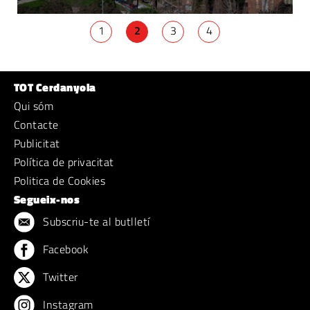
1
2
3
4
TOT Cerdanyola
Qui sóm
Contacte
Publicitat
Política de privacitat
Politica de Cookies
Segueix-nos
Subscriu-te al butlletí
Facebook
Twitter
Instagram