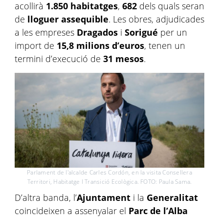
acollirà
1.850 habitatges
,
682
dels quals seran
de
lloguer assequible
. Les obres, adjudicades
a les empreses
Dragados
i
Sorigué
per un
import de
15,8 milions d’euros
, tenen un
termini d’execució de
31 mesos
.
Parlament de l'alcalde Carles Cordón, en la visita Consellera
Territori, Habitatge I Transició Ecològica. FOTO: Paula Sama.
D’altra banda, l’
Ajuntament
i la
Generalitat
coincideixen a assenyalar el
Parc de l’Alba