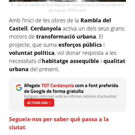
El camí al Castell de Sant Marçal es convertirà en la futura Rambla
del Castell. FOTO: ACN
Amb l’inici de les obres de la
Rambla del
Castell
,
Cerdanyola
activa un dels seus grans
motors de
transformació urbana
. El
projecte, que suma
esforços públics
i
voluntat política
, vol donar resposta a les
necessitats d’
habitatge assequible
i
qualitat
urbana
del present.
Afegeix
TOT Cerdanyola
com a font preferida
de Google de forma gratuïta
Estigues informat amb les últimes notícies d'actualitat
ACTIVAR ARA
Segueix-nos per saber què passa a la
ciutat
.