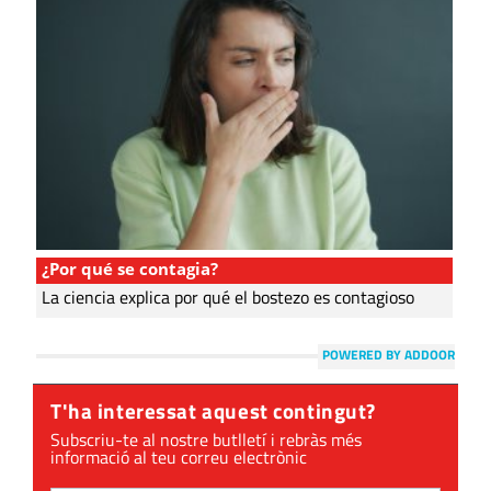
¿Por qué se contagia?
La ciencia explica por qué el bostezo es contagioso
POWERED BY ADDOOR
T'ha interessat aquest contingut?
Subscriu-te al nostre butlletí i rebràs més
informació al teu correu electrònic