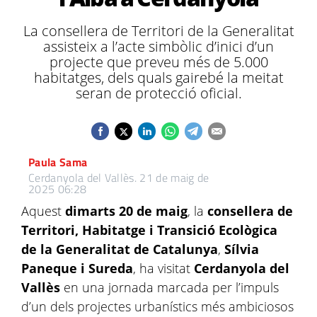
La consellera de Territori de la Generalitat
assisteix a l’acte simbòlic d’inici d’un
projecte que preveu més de 5.000
habitatges, dels quals gairebé la meitat
seran de protecció oficial.
Paula Sama
Cerdanyola del Vallès.
21 de maig de
2025 06:28
Aquest
dimarts 20 de maig
, la
consellera de
Territori, Habitatge i Transició Ecològica
de la Generalitat de Catalunya
,
Sílvia
Paneque i Sureda
, ha visitat
Cerdanyola del
Vallès
en una jornada marcada per l’impuls
d’un dels projectes urbanístics més ambiciosos