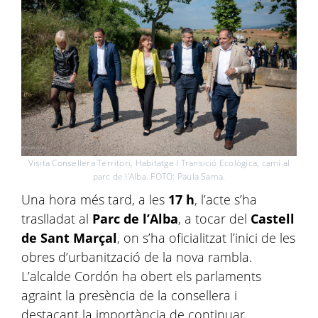
Visita Consellera Territori, Habitatge I Transició Ecològica, camí al
parc de l'Alba. FOTO: Paula Sama.
Una hora més tard, a les
17 h
, l’acte s’ha
traslladat al
Parc de l’Alba
, a tocar del
Castell
de Sant Marçal
, on s’ha oficialitzat l’inici de les
obres d’urbanització de la nova rambla.
L’alcalde Cordón ha obert els parlaments
agraint la presència de la consellera i
destacant la importància de continuar