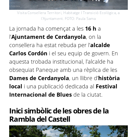
Visita Consellera Territori, Habitatge I Transició Ecològica, a
l'Ajuntament. FOTO: Paula Sama
La jornada ha començat a les
16 h
a
l’
Ajuntament de Cerdanyola
, on la
consellera ha estat rebuda per l’
alcalde
Carlos Cordón
i el seu equip de govern. En
aquesta trobada institucional, l’alcalde ha
obsequiat Paneque amb una rèplica de les
Dames de Cerdanyola
, un llibre d’
història
local
i una publicació dedicada al
Festival
Internacional de Blues
de la ciutat.
Inici simbòlic de les obres de la
Rambla del Castell