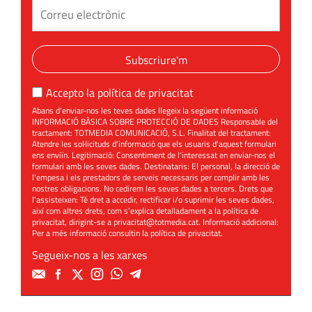
Subscriure'm
Accepto la
política de privacitat
Abans d'enviar-nos les teves dades llegeix la següent informació
INFORMACIÓ BÀSICA SOBRE PROTECCIÓ DE DADES Responsable del
tractament: TOTMEDIA COMUNICACIÓ, S.L. Finalitat del tractament:
Atendre les sol·licituds d'informació que els usuaris d'aquest formulari
ens enviïn. Legitimació: Consentiment de l'interessat en enviar-nos el
formulari amb les seves dades. Destinataris: El personal, la direcció de
l'empesa i els prestadors de serveis necessaris per complir amb les
nostres obligacions. No cedirem les seves dades a tercers. Drets que
l'assisteixen: Té dret a accedir, rectificar i/o suprimir les seves dades,
així com altres drets, com s'explica detalladament a la política de
privacitat, dirigint-se a
privacitat@totmedia.cat
. Informació addicional:
Per a més informació consultin la
política de privacitat
.
Segueix-nos a les xarxes