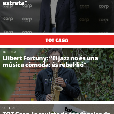
estreta"
TOT CASA
TOT CASA
Llibert Fortuny: “El jazz no és una
música còmoda: és rebel·lió”
SOCIETAT
TOT Casa, la revista de tendències de