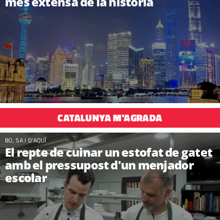
més extensa de la història
CATALUNYA M'AGRADA
BO, SA I D'AQUÍ
El repte de cuinar un estofat de gatet
amb el pressupost d'un menjador
escolar