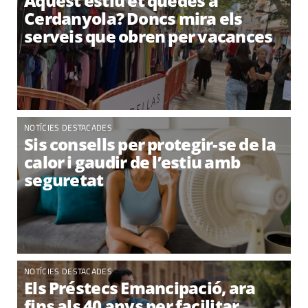
Aquest estiu et quedes a
Cerdanyola? Doncs mira els
serveis que obren per vacances
NOTÍCIES DESTACADES
Sis consells per protegir-se de la
calor i gaudir de l’estiu amb
seguretat
NOTÍCIES DESTACADES
Els Préstecs Emancipació, ara
fins als 40 anys per facilitar