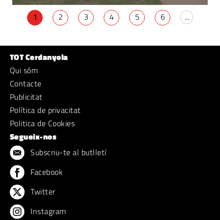
1
2
3
4
5
6
...
TOT Cerdanyola
Qui sóm
Contacte
Publicitat
Política de privacitat
Politica de Cookies
Segueix-nos
Subscriu-te al butlletí
Facebook
Twitter
Instagram