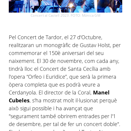
Concert al Castell 2023. FOTO: Mónica GM
Pel Concert de Tardor, el 27 d'Octubre,
realitzaran un monogràfic de Gustav Holst, per
commemorar el 150è aniversari del seu
naixement. El 30 de novembre, com cada any,
tindrà lloc el Concert de Santa Cecília amb
l'opera “Orfeo i Euridice”, que serà la primera
òpera completa que es podrà veure a
Cerdanyola. El director de la Coral,
Manel
Cubeles
, s'ha mostrat molt il·lusionat perquè
això sigui possible i ha avançat que
"segurament també obrirem entrades per l'1
de desembre, per tal de fer un concert doble".