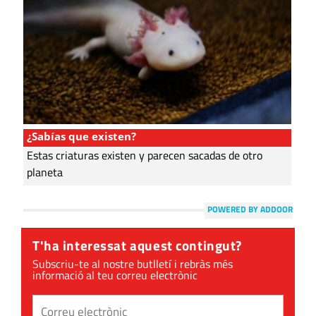
¿Sabías que existen?
Estas criaturas existen y parecen sacadas de otro
planeta
POWERED BY ADDOOR
T'ha interessat aquest contingut?
Subscriu-te al nostre butlletí i rebràs més
informació al teu correu electrònic