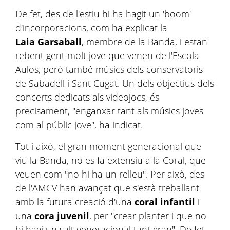
De fet, des de l'estiu hi ha hagit un 'boom'
d'incorporacions, com ha explicat la
Laia Garsaball
, membre de la Banda, i estan
rebent gent molt jove que venen de l'Escola
Aulos, però també músics dels conservatoris
de Sabadell i Sant Cugat. Un dels objectius dels
concerts dedicats als videojocs, és
precisament, "enganxar tant als músics joves
com al públic jove", ha indicat.
Tot i això, el gran moment generacional que
viu la Banda, no es fa extensiu a la Coral, que
veuen com "no hi ha un relleu". Per això, des
de l'AMCV han avançat que s'està treballant
amb la futura creació d'una
coral infantil
i
una
cora juvenil
, per "crear planter i que no
hi hagi un salt generacional tant gran". De fet,