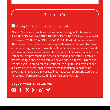
Subscriure'm
Accepto la
política de privacitat
Abans d'enviar-nos les teves dades llegeix la següent informació
INFORMACIÓ BÀSICA SOBRE PROTECCIÓ DE DADES Responsable del
tractament: TOTMEDIA COMUNICACIÓ, S.L. Finalitat del tractament:
Atendre les sol·licituds d'informació que els usuaris d'aquest formulari
ens enviïn. Legitimació: Consentiment de l'interessat en enviar-nos el
formulari amb les seves dades. Destinataris: El personal, la direcció de
l'empesa i els prestadors de serveis necessaris per complir amb les
nostres obligacions. No cedirem les seves dades a tercers. Drets que
l'assisteixen: Té dret a accedir, rectificar i/o suprimir les seves dades,
així com altres drets, com s'explica detalladament a la política de
privacitat, dirigint-se a
privacitat@totmedia.cat
. Informació addicional:
Per a més informació consultin la
política de privacitat
.
Segueix-nos a les xarxes