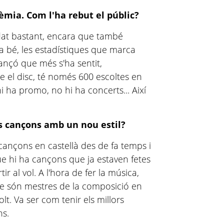
èmia. Com l'ha rebut el públic?
adat bastant, encara que també
ra bé, les estadístiques que marca
ançó que més s'ha sentit,
re el disc, té només 600 escoltes en
 ha promo, no hi ha concerts... Així
es cançons amb un nou estil?
 cançons en castellà des de fa temps i
ue hi ha cançons que ja estaven fetes
ir al vol. A l'hora de fer la música,
e són mestres de la composició en
lt. Va ser com tenir els millors
ns.