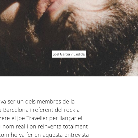
Joel García / Cedida
a
va ser un dels membres de la
 Barcelona i referent del rock a
re el Joe Traveller per llançar el
u nom real i on reinventa totalment
a com ho va fer en aquesta entrevista