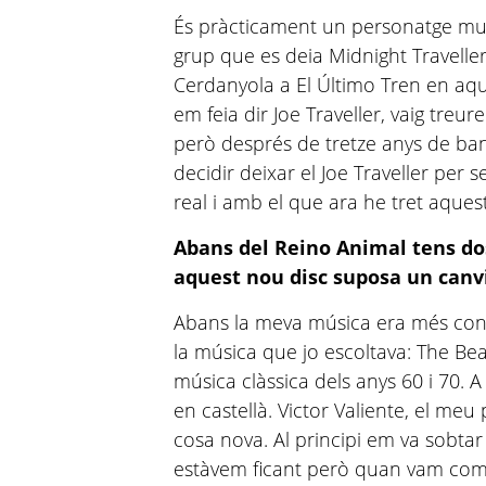
És pràcticament un personatge mu
grup que es deia Midnight Travelle
Cerdanyola a El Último Tren en aque
em feia dir Joe Traveller, vaig treu
però després de tretze anys de ban
decidir deixar el Joe Traveller per
real i amb el que ara he tret aques
Abans del Reino Animal tens dos 
aquest nou disc suposa un canvi
Abans la meva música era més con
la música que jo escoltava: The Bea
música clàssica dels anys 60 i 70. 
en castellà. Victor Valiente, el me
cosa nova. Al principi em va sobta
estàvem ficant però quan vam com