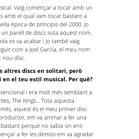
sical. Vaig començar a tocar amb un
rs amb el qual vam tocar bastant a
lla època de principis del 2000. Jo
re un parell de discs sota aquest nom,
da es va acabar i jo també vaig
 seguir com a Joel García, el meu nom
t nou disc.
altres discs en solitari, però
 en el teu estil musical. Per què?
vencional i era molt més semblant a
tles, The Kings... Tota aquesta
A més, aquest és el meu primer disc
u productor, em va animar a fer una
r bastant perquè no sabia on ens
ençar a fer les demos em va agradar