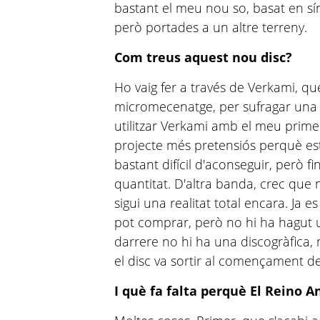
bastant el meu nou so, basat en sí
però portades a un altre terreny.
Com treus aquest nou disc?
Ho vaig fer a través de Verkami, q
micromecenatge, per sufragar una 
utilitzar Verkami amb el meu primer
projecte més pretensiós perquè es
bastant difícil d'aconseguir, però 
quantitat. D'altra banda, crec que 
sigui una realitat total encara. Ja es
pot comprar, però no hi ha hagut 
darrere no hi ha una discogràfica, 
el disc va sortir al començament de
I què fa falta perquè El Reino A