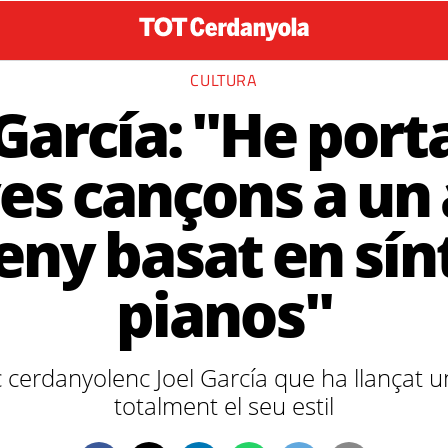
CULTURA
 García: "He porta
s cançons a un 
eny basat en sínt
pianos"
c cerdanyolenc Joel García que ha llançat u
totalment el seu estil