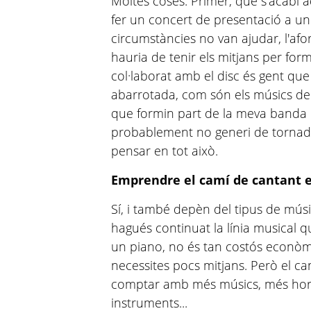
Moltes coses. Primer, que s'acabi a
fer un concert de presentació a un 
circumstàncies no van ajudar, l'afo
hauria de tenir els mitjans per fo
col·laborat amb el disc és gent que
abarrotada, com són els músics de L
que formin part de la meva banda 
probablement no generi de tornad
pensar en tot això.
Emprendre el camí de cantant en s
Sí, i també depèn del tipus de músic
hagués continuat la línia musical 
un piano, no és tan costós econòm
necessites pocs mitjans. Però el ca
comptar amb més músics, més hore
instruments...