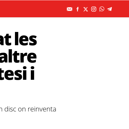
t les
altre
esi i
n disc on reinventa