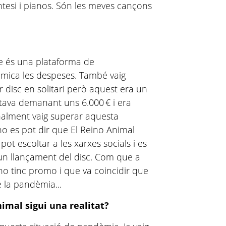
ntesi i pianos. Són les meves cançons
ue és una plataforma de
mica les despeses. També vaig
 disc en solitari però aquest era un
tava demanant uns 6.000 € i era
finalment vaig superar aquesta
no es pot dir que El Reino Animal
 pot escoltar a les xarxes socials i es
un llançament del disc. Com que a
no tinc promo i que va coincidir que
 la pandèmia...
nimal sigui una realitat?