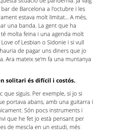
questa situació de pandèmia. Ja vaig
bar de Barcelona a l'octubre i les
rament estava molt limitat... A més,
rmar una banda. La gent que ha
 té molta feina i una agenda molt
ove of Lesbian o Sidonie i si vull
hauria de pagar uns diners que jo
a. Ara mateix se'm fa una muntanya
olitari és difícil i costós.
 que siguis. Per exemple, si jo si
que portava abans, amb una guitarra i
icament. Són pocs instruments i
nvi que he fet jo està pensant per
s de mescla en un estudi, més