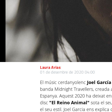
Laura Arias
01 de desembre de 2020 04:00
El músic cerdanyolenc
Joel Garcí
banda Midnight Travellers, creada a
Espanya. Aquest 2020 ha deixat enre
disc
"El Reino Animal"
sota el se
el seu estil. Joel Garcia ens explic