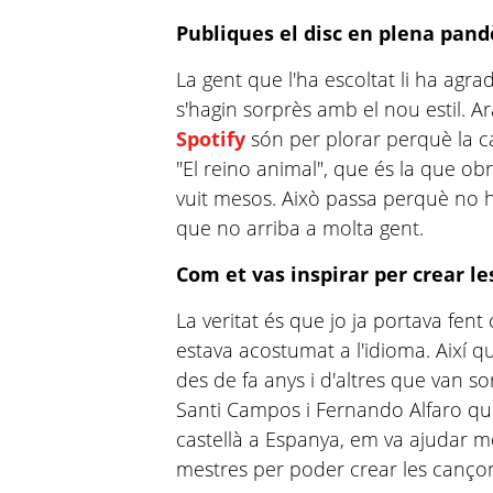
Publiques el disc en plena pand
La gent que l'ha escoltat li ha agr
s'hagin sorprès amb el nou estil. A
Spotify
són per plorar perquè la c
"El reino animal", que és la que ob
vuit mesos. Això passa perquè no hi
que no arriba a molta gent.
Com et vas inspirar per crear l
La veritat és que jo ja portava fent
estava acostumat a l'idioma. Així q
des de fa anys i d'altres que van sort
Santi Campos i Fernando Alfaro qu
castellà a Espanya, em va ajudar mo
mestres per poder crear les canço