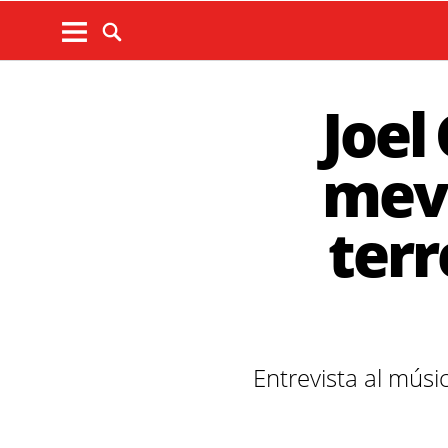
Joel
meve
terr
Entrevista al músi