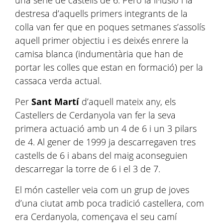
una sèrie de castells de 6. Però la il·lusió i la
destresa d’aquells primers integrants de la
colla van fer que en poques setmanes s’assolís
aquell primer objectiu i es deixés enrere la
camisa blanca (indumentària que han de
portar les colles que estan en formació) per la
cassaca verda actual.
Per
Sant Martí
d’aquell mateix any, els
Castellers de Cerdanyola van fer la seva
primera actuació amb un 4 de 6 i un 3 pilars
de 4. Al gener de 1999 ja descarregaven tres
castells de 6 i abans del maig aconseguien
descarregar la torre de 6 i el 3 de 7.
El món casteller veia com un grup de joves
d’una ciutat amb poca tradició castellera, com
era Cerdanyola, començava el seu camí