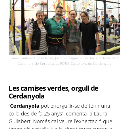
Laura Guilabert, Jose Rosa, Jordi Rodríguez i Iris Barbé al local dels
Castellers de Cerdanyola. FOTO: Castellers de Cerdanyola
Les camises verdes, orgull de
Cerdanyola
“
Cerdanyola
pot enorgullir-se de tenir una
colla des de fa 25 anys”, comenta la Laura
Guilabert. Només cal veure l’expectació que