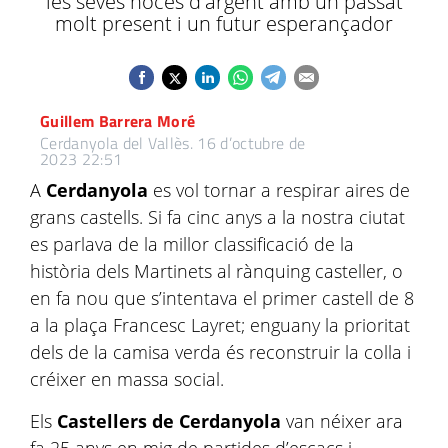
les seves noces d'argent amb un passat
molt present i un futur esperançador
Guillem Barrera Moré
Cerdanyola del Vallès.
16 d’octubre de
2023 22:51
A
Cerdanyola
es vol tornar a respirar aires de
grans castells. Si fa cinc anys a la nostra ciutat
es parlava de la millor classificació de la
història dels Martinets al rànquing casteller, o
en fa nou que s’intentava el primer castell de 8
a la plaça Francesc Layret; enguany la prioritat
dels de la camisa verda és reconstruir la colla i
créixer en massa social.
Els
Castellers de Cerdanyola
van néixer ara