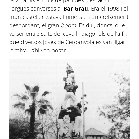
fa 25 anys en mig de partides d’escacs i
llargues converses al
Bar Grau
. Era el 1998 i el
món casteller estava immers en un creixement
desbordant, el gran
boom
. Es diu, doncs, que
va ser entre salts del cavall i diagonals de l’alfil,
que diversos joves de Cerdanyola es van lligar
la faixa i s’hi van posar.