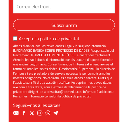
Subscriure'm
Accepto la
política de privacitat
Abans d'enviar-nos les teves dades llegeix la següent informació
INFORMACIÓ BÀSICA SOBRE PROTECCIÓ DE DADES Responsable del
tractament: TOTMEDIA COMUNICACIÓ, S.L. Finalitat del tractament:
Atendre les sol·licituds d'informació que els usuaris d'aquest formulari
ens enviïn. Legitimació: Consentiment de l'interessat en enviar-nos el
formulari amb les seves dades. Destinataris: El personal, la direcció de
l'empesa i els prestadors de serveis necessaris per complir amb les
nostres obligacions. No cedirem les seves dades a tercers. Drets que
l'assisteixen: Té dret a accedir, rectificar i/o suprimir les seves dades,
així com altres drets, com s'explica detalladament a la política de
privacitat, dirigint-se a
privacitat@totmedia.cat
. Informació addicional:
Per a més informació consultin la
política de privacitat
.
Segueix-nos a les xarxes