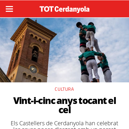
CULTURA
Vint-i-cinc anys tocant el
cel
Els Castellers de Cerdanyola han celebrat