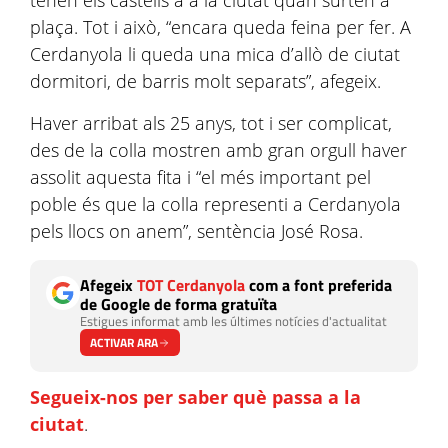
tenen els castells a a la ciutat quan surten a
plaça. Tot i això, “encara queda feina per fer. A
Cerdanyola li queda una mica d’allò de ciutat
dormitori, de barris molt separats”, afegeix.
Haver arribat als 25 anys, tot i ser complicat,
des de la colla mostren amb gran orgull haver
assolit aquesta fita i “el més important pel
poble és que la colla representi a Cerdanyola
pels llocs on anem”, sentència José Rosa.
Afegeix
TOT Cerdanyola
com a font preferida
de Google de forma gratuïta
Estigues informat amb les últimes notícies d'actualitat
ACTIVAR ARA
Segueix-nos per saber què passa a la
ciutat
.