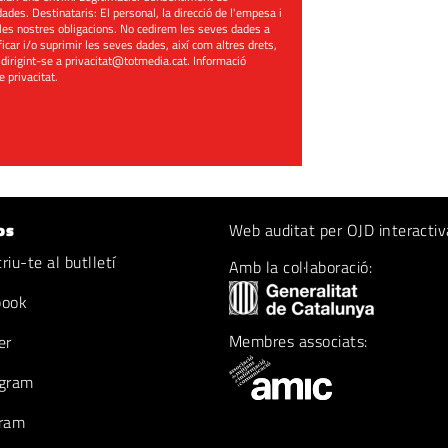
ades. Destinataris: El personal, la direcció de l'empesa i
les nostres obligacions. No cedirem les seves dades a
ificar i/o suprimir les seves dades, així com altres drets,
 dirigint-se a
privacitat@totmedia.cat
. Informació
de privacitat
.
os
Web auditat per OJD interactiv
iu-te al butlletí
Amb la col·laboració:
book
Membres associats:
er
gram
ram