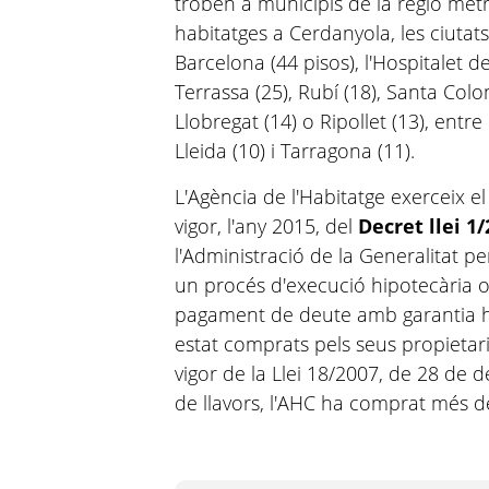
troben a municipis de la regió metr
habitatges a Cerdanyola, les ciutat
Barcelona (44 pisos), l'Hospitalet de
Terrassa (25), Rubí (18), Santa Co
Llobregat (14) o Ripollet (13), entre
Lleida (10) i Tarragona (11).
L'Agència de l'Habitatge exerceix el
vigor, l'any 2015, del
Decret llei 1
l'Administració de la Generalitat p
un procés d'execució hipotecària 
pagament de deute amb garantia hi
estat comprats pels seus propietari
vigor de la Llei 18/2007, de 28 de d
de llavors, l'AHC ha comprat més de 