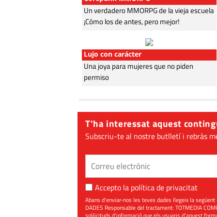
Un verdadero MMORPG de la vieja escuela
¡Cómo los de antes, pero mejor!
Lujo con carácter
Una joya para mujeres que no piden
permiso
T'ha interessat aquest conting
Subscriu-te al nostre butlletí i rebràs m
Accepto la
política de privacitat
Abans d'enviar-nos les teves dades llegeix la seg
DADES Responsable del tractament: TOTMEDIA COMUNIC
sol·licituds d'informació que els usuaris d'aquest for