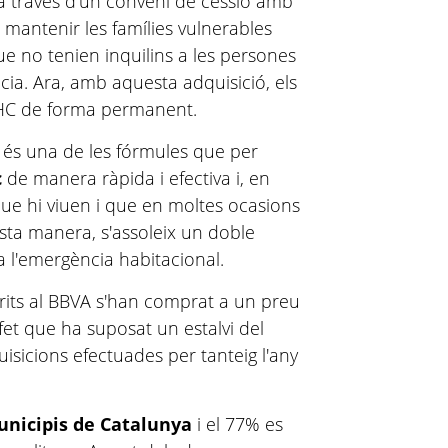
a través d'un conveni de cessió amb
e mantenir les famílies vulnerables
que no tenien inquilins a les persones
ia. Ara, amb aquesta adquisició, els
'AHC de forma permanent.
 és una de les fórmules que per
c
de manera ràpida i efectiva i, en
que hi viuen i que en moltes ocasions
sta manera, s'assoleix un doble
 a l'emergència habitacional.
irits al BBVA s'han comprat a un preu
 fet que ha suposat un estalvi del
isicions efectuades per tanteig l'any
unicipis de
Catalunya
i el 77% es