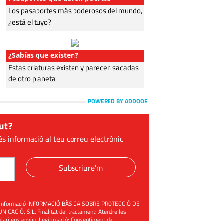
Los pasaportes más poderosos del mundo,
¿está el tuyo?
¿Sabías que existen?
Estas criaturas existen y parecen sacadas
de otro planeta
POWERED BY ADDOOR
ut?
és informació al teu correu electrònic
Subscriure'm
üent informació INFORMACIÓ BÀSICA SOBRE PROTECCIÓ DE
ACIÓ, S.L. Finalitat del tractament: Atendre les
mulari ens enviïn. Legitimació: Consentiment de