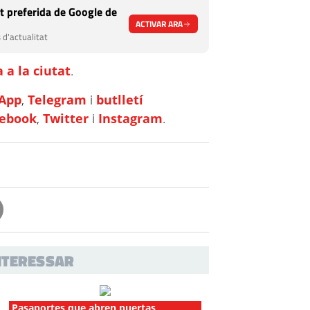
t preferida de Google de
ACTIVAR ARA
 d'actualitat
 a la ciutat
.
App
,
Telegram
i
butlletí
cebook
,
Twitter
i
Instagram
.
INTERESSAR
Pasaportes que abren puertas