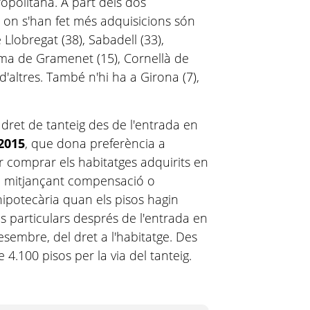
opolitana. A part dels dos
s on s'han fet més adquisicions són
 Llobregat (38), Sabadell (33),
loma de Gramenet (15), Cornellà de
 d'altres. També n'hi ha a Girona (7),
 dret de tanteig des de l'entrada en
/2015
, que dona preferència a
er comprar els habitatges adquirits en
o mitjançant compensació o
potecària quan els pisos hagin
s particulars després de l'entrada en
esembre, del dret a l'habitatge. Des
4.100 pisos per la via del tanteig.