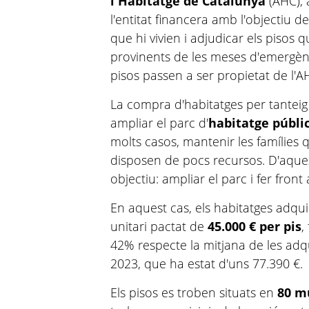
l'Habitatge de Catalunya
(AHC), 
l'entitat financera amb l'objectiu d
que hi vivien i adjudicar els pisos 
provinents de les meses d'emergènc
pisos passen a ser propietat de l
La compra d'habitatges per tanteig
ampliar el parc d'
habitatge públi
molts casos, mantenir les famílies 
disposen de pocs recursos. D'aque
objectiu: ampliar el parc i fer front
En aquest cas, els habitatges adqu
unitari pactat de
45.000 € per pis
,
42% respecte la mitjana de les adqu
2023, que ha estat d'uns 77.390 €.
Els pisos es troben situats en
80 m