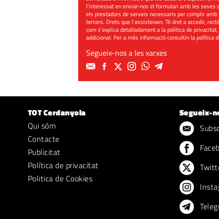
l'interessat en enviar-nos el formulari amb les seves d
els prestadors de serveis necessaris per complir amb 
tercers. Drets que l'assisteixen: Té dret a accedir, rect
com s'explica detalladament a la política de privacitat,
addicional: Per a més informació consultin la
política 
Segueix-nos a les xarxes
TOT Cerdanyola
Segueix-n
Qui sóm
Subscr
Contacte
Face
Publicitat
Política de privacitat
Twitt
Politica de Cookies
Insta
Teleg