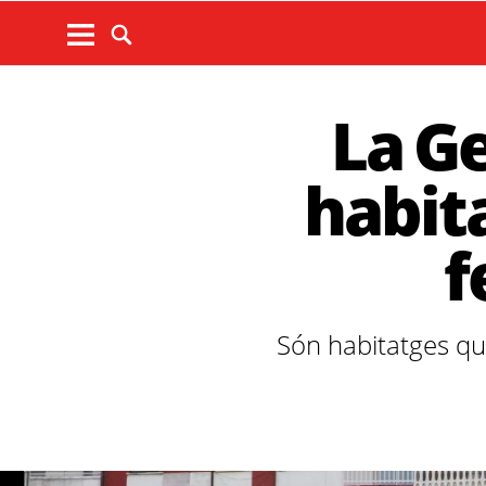
La G
habit
f
Són habitatges que