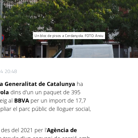
Un bloc de pisos a Cerdanyola. FOTO: Arxiu
24 20:48
la Generalitat de Catalunya
ha
ola
dins d'un un paquet de 395
eig al
BBVA
per un import de 17,7
liar el parc públic de lloguer social,
des del 2021 per l'
Agència de