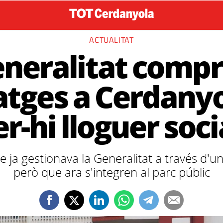
ACTUALITAT
eneralitat compr
atges a Cerdanyo
er-hi lloguer soci
 ja gestionava la Generalitat a través d'u
però que ara s'integren al parc públic