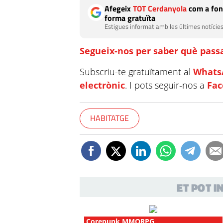
Afegeix
TOT Cerdanyola
com a fon
forma gratuïta
Estigues informat amb les últimes notícies
Segueix-nos per saber què passa
Subscriu-te gratuïtament al
Whats
electrònic
. I pots seguir-nos a
Fa
HABITATGE
ET POT 
Corepunk MMORPG