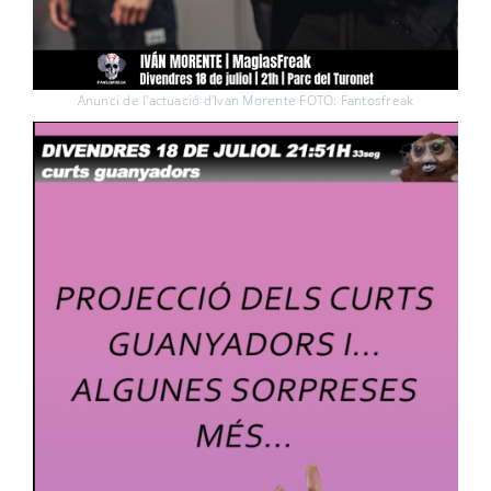
Anunci de l'actuació d'Ivan Morente FOTO: Fantosfreak