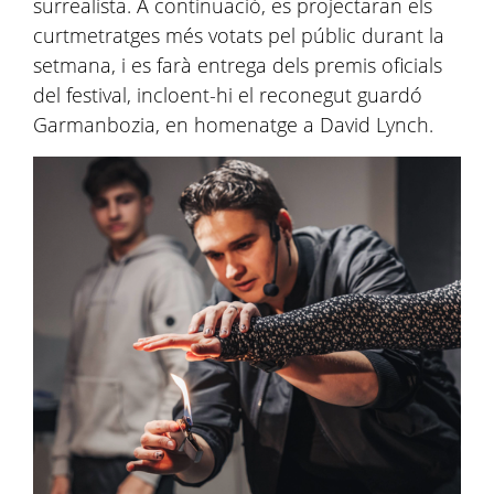
surrealista. A continuació, es projectaran els
curtmetratges més votats pel públic durant la
setmana, i es farà entrega dels premis oficials
del festival, incloent-hi el reconegut guardó
Garmanbozia, en homenatge a David Lynch.