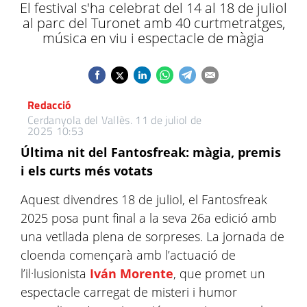
El festival s'ha celebrat del 14 al 18 de juliol
al parc del Turonet amb 40 curtmetratges,
música en viu i espectacle de màgia
Redacció
Cerdanyola del Vallès.
11 de juliol de
2025 10:53
Última nit del Fantosfreak: màgia, premis
i els curts més votats
Aquest divendres 18 de juliol, el Fantosfreak
2025 posa punt final a la seva 26a edició amb
una vetllada plena de sorpreses. La jornada de
cloenda començarà amb l’actuació de
l’il·lusionista
Iván Morente
, que promet un
espectacle carregat de misteri i humor