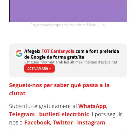
Programació especial divendres 18 de juliol
Afegeix
TOT Cerdanyola
com a font preferida
de Google de forma gratuïta
Estigues informat amb les últimes notícies d'actualitat
ACTIVAR ARA
Segueix-nos per saber què passa a la
ciutat
.
Subscriu-te gratuïtament al
WhatsApp
,
Telegram
i
butlletí electrònic
. I pots seguir-
nos a
Facebook
,
Twitter
i
Instagram
.