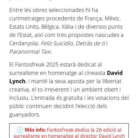
Entre les obres seleccionades hi ha
curtmetratges procedents de França, Mèxic,
Estats Units, Bèlgica, Itàlia i de diversos punts
de l’Estat, així com tres propostes nascudes a
Cerdanyola:
Feliz Suicidio
,
Detrás de ti
i
Paranormal Taxi
.
El Fantosfreak 2025 estarà dedicat al
surrealisme en homenatge al cineasta
David
Lynch
, i manté la seva aposta per la llibertat
creativa, el to irreverent i un ambient obert i
inclusiu. L’entrada és gratuïta i les votacions del
públic continuen decidint l’elecció dels
guanyadors.
Més info:
Fantosfreak dedica la 26 edició al
surrealisme en homenatge al director David Lynch