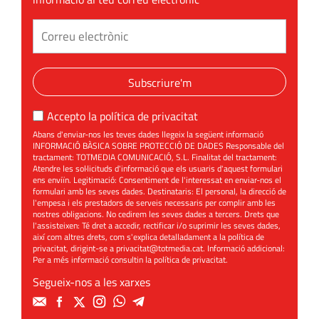
Subscriure'm
Accepto la
política de privacitat
Abans d'enviar-nos les teves dades llegeix la següent informació
INFORMACIÓ BÀSICA SOBRE PROTECCIÓ DE DADES Responsable del
tractament: TOTMEDIA COMUNICACIÓ, S.L. Finalitat del tractament:
Atendre les sol·licituds d'informació que els usuaris d'aquest formulari
ens enviïn. Legitimació: Consentiment de l'interessat en enviar-nos el
formulari amb les seves dades. Destinataris: El personal, la direcció de
l'empesa i els prestadors de serveis necessaris per complir amb les
nostres obligacions. No cedirem les seves dades a tercers. Drets que
l'assisteixen: Té dret a accedir, rectificar i/o suprimir les seves dades,
així com altres drets, com s'explica detalladament a la política de
privacitat, dirigint-se a
privacitat@totmedia.cat
. Informació addicional:
Per a més informació consultin la
política de privacitat
.
Segueix-nos a les xarxes