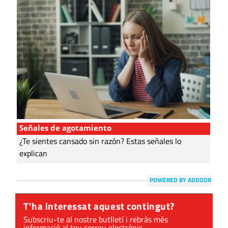
Señales de agotamiento
¿Te sientes cansado sin razón? Estas señales lo
explican
POWERED BY ADDOOR
T'ha interessat aquest contingut?
Subscriu-te al nostre butlletí i rebràs més
informació al teu correu electrònic