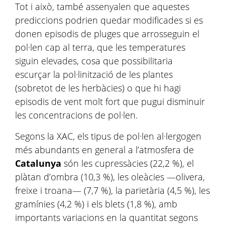
Tot i això, també assenyalen que aquestes
prediccions podrien quedar modificades si es
donen episodis de pluges que arrosseguin el
pol·len cap al terra, que les temperatures
siguin elevades, cosa que possibilitaria
escurçar la pol·linització de les plantes
(sobretot de les herbàcies) o que hi hagi
episodis de vent molt fort que pugui disminuir
les concentracions de pol·len.
Segons la XAC, els tipus de pol·len al·lergogen
més abundants en general a l’atmosfera de
Catalunya
són les cupressàcies (22,2 %), el
plàtan d’ombra (10,3 %), les oleàcies —olivera,
freixe i troana— (7,7 %), la parietària (4,5 %), les
gramínies (4,2 %) i els blets (1,8 %), amb
importants variacions en la quantitat segons