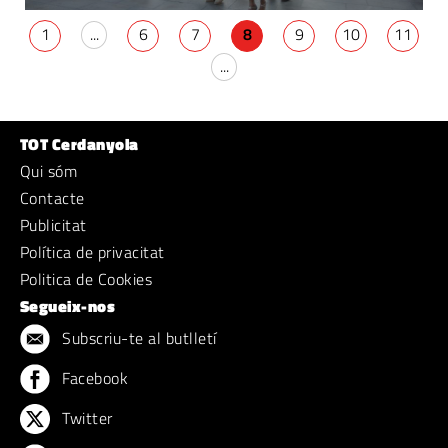
1
...
6
7
8
9
10
11
...
TOT Cerdanyola
Qui sóm
Contacte
Publicitat
Política de privacitat
Politica de Cookies
Segueix-nos
Subscriu-te al butlletí
Facebook
Twitter