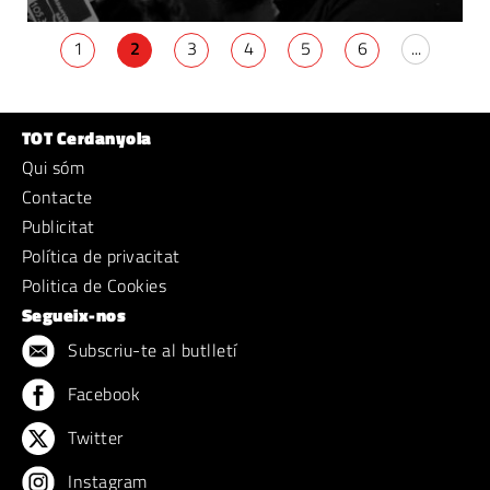
1
2
3
4
5
6
...
TOT Cerdanyola
Qui sóm
Contacte
Publicitat
Política de privacitat
Politica de Cookies
Segueix-nos
Subscriu-te al butlletí
Facebook
Twitter
Instagram