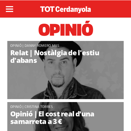
OPINIÓ
OPINIÓ
|
DANNY ROMERO MAS
Relat | Nostàlgia de l'estiu
d'abans
OPINIÓ
|
CRISTINA TORRES
Opinió | El cost real d’una
samarreta a 3 €