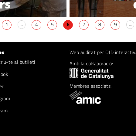
rs
1
...
4
5
6
7
8
9
...
os
Web auditat per OJD interactiv
iu-te al butlletí
Amb la col·laboració:
book
Membres associats:
er
gram
ram