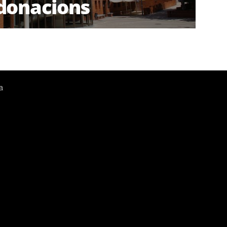
donacions
a