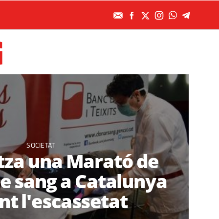
G
SOCIETAT
tza una Marató de
e sang a Catalunya
t l'escassetat