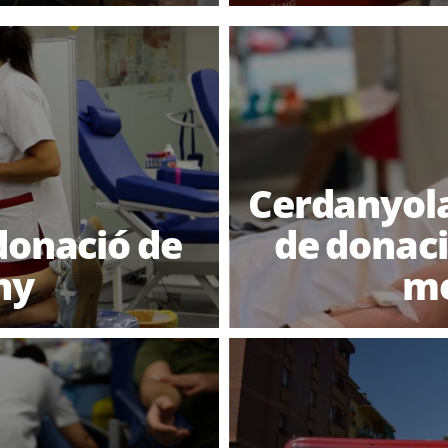
Cerdanyola
donació de
de donaci
ny
me