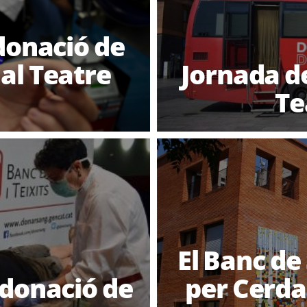
donació de
al Teatre
Jornada d
Te
El Banc de
 donació de
per Cerd