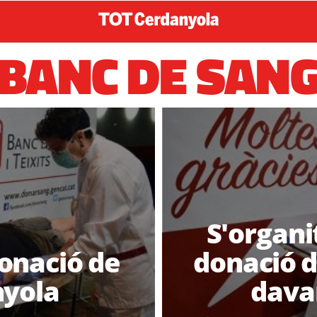
BANC DE SAN
S'organi
onació de
donació d
nyola
davan