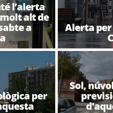
té l’alerta
 molt alt de
sabte a
Alerta per
la
C
Sol, núvol
ològica per
previs
aquesta
d'aqu