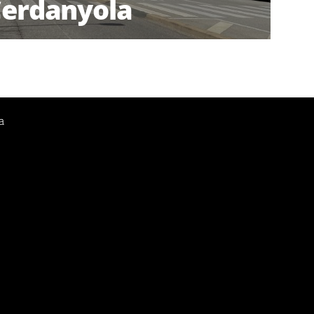
erdanyola
a