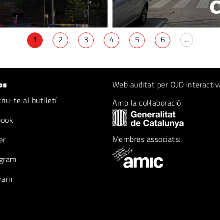
C
1
2
3
4
5
6
...
os
Web auditat per OJD interactiv
iu-te al butlletí
Amb la col·laboració:
book
Membres associats:
er
gram
ram