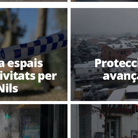
a espais
Protecc
ivitats per
avança
Nils