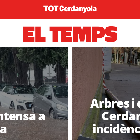
EL TEMPS
Arbres i 
intensa a
Cerdan
la
incidènc