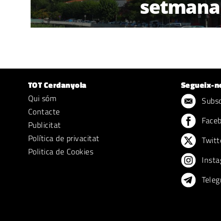
setmana
TOT Cerdanyola
Segueix-n
Qui sóm
Subscr
Contacte
Face
Publicitat
Política de privacitat
Twitt
Politica de Cookies
Insta
Teleg