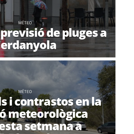
MÉTEO
 previsió de pluges a
erdanyola
MÉTEO
s i contrastos en la
ió meteorològica
esta setmana a