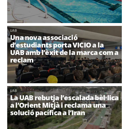
UAB
Una nova associació
d’estudiants porta VICIO a la
UAB amb l’èxit de la marca com a
reclam
UAB
La UAB rebutja l’escalada bèl·lica
a l’Orient Mitjà i reclama una
solució pacífica a l’Iran