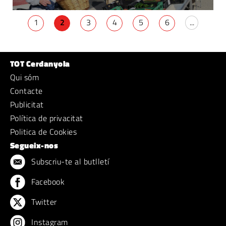
1
2
3
4
5
6
...
TOT Cerdanyola
Qui sóm
Contacte
Publicitat
Política de privacitat
Politica de Cookies
Segueix-nos
Subscriu-te al butlletí
Facebook
Twitter
Instagram