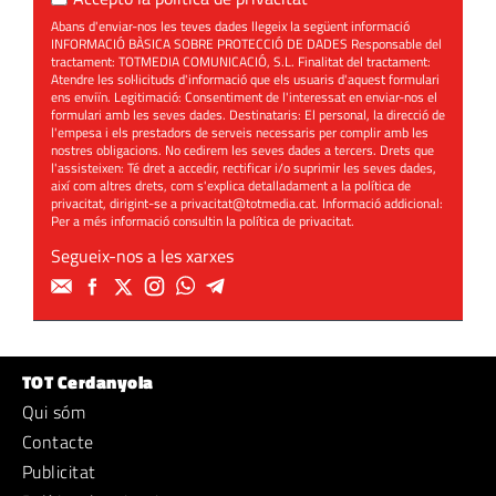
Abans d'enviar-nos les teves dades llegeix la següent informació
INFORMACIÓ BÀSICA SOBRE PROTECCIÓ DE DADES Responsable del
tractament: TOTMEDIA COMUNICACIÓ, S.L. Finalitat del tractament:
Atendre les sol·licituds d'informació que els usuaris d'aquest formulari
ens enviïn. Legitimació: Consentiment de l'interessat en enviar-nos el
formulari amb les seves dades. Destinataris: El personal, la direcció de
l'empesa i els prestadors de serveis necessaris per complir amb les
nostres obligacions. No cedirem les seves dades a tercers. Drets que
l'assisteixen: Té dret a accedir, rectificar i/o suprimir les seves dades,
així com altres drets, com s'explica detalladament a la política de
privacitat, dirigint-se a
privacitat@totmedia.cat
. Informació addicional:
Per a més informació consultin la
política de privacitat
.
Segueix-nos a les xarxes
TOT Cerdanyola
Qui sóm
Contacte
Publicitat