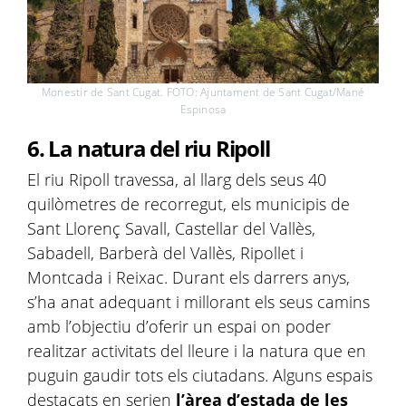
Monestir de Sant Cugat. FOTO: Ajuntament de Sant Cugat/Mané
Espinosa
6. La natura del riu Ripoll
El riu Ripoll travessa, al llarg dels seus 40
quilòmetres de recorregut, els municipis de
Sant Llorenç Savall, Castellar del Vallès,
Sabadell, Barberà del Vallès, Ripollet i
Montcada i Reixac. Durant els darrers anys,
s’ha anat adequant i millorant els seus camins
amb l’objectiu d’oferir un espai on poder
realitzar activitats del lleure i la natura que en
puguin gaudir tots els ciutadans. Alguns espais
destacats en serien
l’àrea d’estada de les