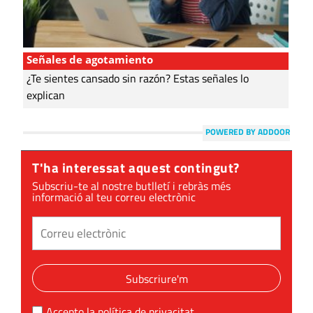
Señales de agotamiento
¿Te sientes cansado sin razón? Estas señales lo
explican
POWERED BY ADDOOR
T'ha interessat aquest contingut?
Subscriu-te al nostre butlletí i rebràs més
informació al teu correu electrònic
Subscriure'm
Accepto la
política de privacitat