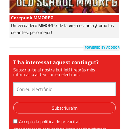
Corepunk MMORPG
Un verdadero MMORPG de la vieja escuela ¡Cómo los
de antes, pero mejor!
POWERED BY ADDOOR
T'ha interessat aquest contingut?
Subscriu-te al nostre butlletí i rebràs més
informació al teu correu electrònic
Subscriure'm
Accepto la
política de privacitat
Abans d'enviar-nos les teves dades llegeix la següent informació