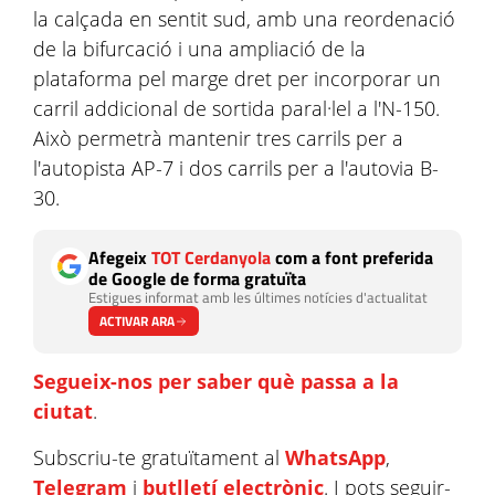
la calçada en sentit sud, amb una reordenació
de la bifurcació i una ampliació de la
plataforma pel marge dret per incorporar un
carril addicional de sortida paral·lel a l'N-150.
Això permetrà mantenir tres carrils per a
l'autopista AP-7 i dos carrils per a l'autovia B-
30.
Afegeix
TOT Cerdanyola
com a font preferida
de Google de forma gratuïta
Estigues informat amb les últimes notícies d'actualitat
ACTIVAR ARA
Segueix-nos per saber què passa a la
ciutat
.
Subscriu-te gratuïtament al
WhatsApp
,
Telegram
i
butlletí electrònic
. I pots seguir-