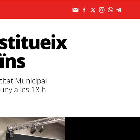
stitueix
ïns
titat Municipal
juny a les 18 h