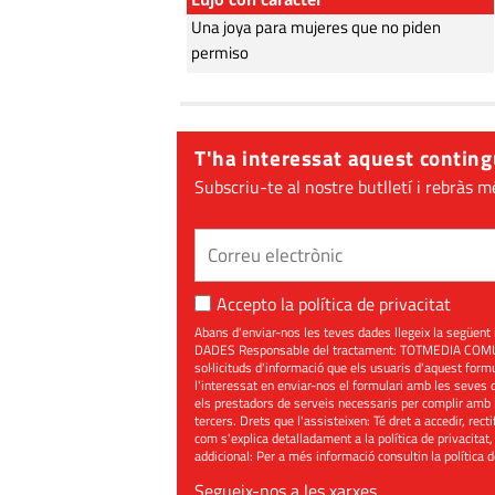
Una joya para mujeres que no piden
permiso
T'ha interessat aquest conting
Subscriu-te al nostre butlletí i rebràs m
Accepto la
política de privacitat
Abans d'enviar-nos les teves dades llegeix la seg
DADES Responsable del tractament: TOTMEDIA COMUNIC
sol·licituds d'informació que els usuaris d'aquest for
l'interessat en enviar-nos el formulari amb les seves d
els prestadors de serveis necessaris per complir amb 
tercers. Drets que l'assisteixen: Té dret a accedir, rect
com s'explica detalladament a la política de privacitat,
addicional: Per a més informació consultin la
política 
Segueix-nos a les xarxes