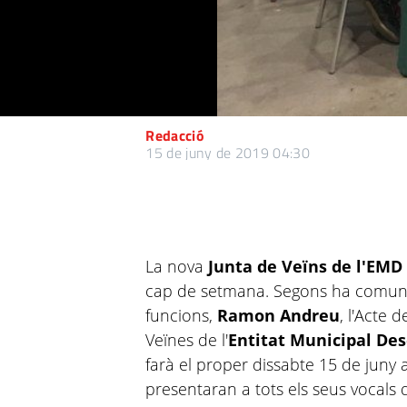
Redacció
15 de juny de 2019 04:30
La nova
Junta de Veïns de l'EMD
cap de setmana. Segons ha comunic
funcions,
Ramon Andreu
, l'Acte 
Veïnes de l'
Entitat Municipal Des
farà el proper dissabte 15 de juny a 
presentaran a tots els seus vocals 