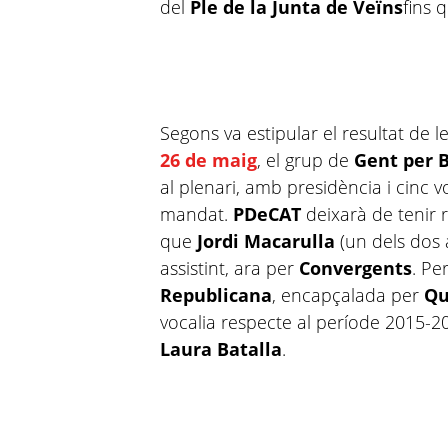
del
Ple de la Junta de Veïns
fins 
Segons va estipular el resultat de l
26 de maig
, el grup de
Gent per 
al plenari, amb presidència i cinc v
mandat.
PDeCAT
deixarà de tenir 
que
Jordi Macarulla
(un dels dos 
assistint, ara per
Convergents
. Pe
Republicana
, encapçalada per
Qu
vocalia respecte al període 2015-2
Laura Batalla
.