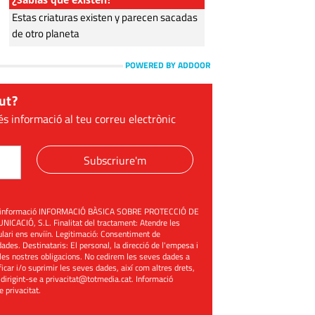
Estas criaturas existen y parecen sacadas
de otro planeta
POWERED BY ADDOOR
ut?
és informació al teu correu electrònic
Subscriure'm
üent informació INFORMACIÓ BÀSICA SOBRE PROTECCIÓ DE
ACIÓ, S.L. Finalitat del tractament: Atendre les
mulari ens enviïn. Legitimació: Consentiment de
ades. Destinataris: El personal, la direcció de l'empesa i
les nostres obligacions. No cedirem les seves dades a
ificar i/o suprimir les seves dades, així com altres drets,
 dirigint-se a
privacitat@totmedia.cat
. Informació
de privacitat
.