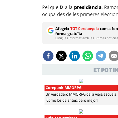
Pel que fa a la
presidència
, Ramon
ocupa des de les primeres eleccions
Afegeix
TOT Cerdanyola
com a fon
forma gratuïta
Estigues informat amb les últimes notícies
ET POT 
Corepunk MMORPG
Un verdadero MMORPG de la vieja escuela
¡Cómo los de antes, pero mejor!
Lujo con carácter