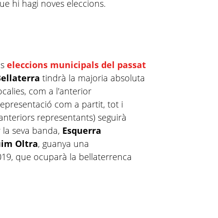
que hi hagi noves eleccions.
es
eleccions municipals
del passat
Bellaterra
tindrà la majoria absoluta
ocalies, com a l'anterior
representació com a partit, tot i
anteriors representants) seguirà
r la seva banda,
Esquerra
im Oltra
, guanya una
019, que ocuparà la bellaterrenca