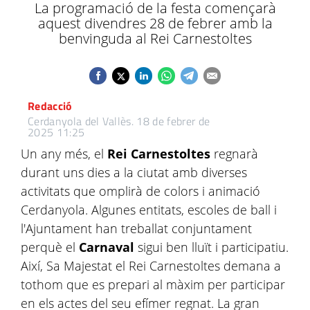
La programació de la festa començarà
aquest divendres 28 de febrer amb la
benvinguda al Rei Carnestoltes
Redacció
Cerdanyola del Vallès.
18 de febrer de
2025 11:25
Un any més, el
Rei Carnestoltes
regnarà
durant uns dies a la ciutat amb diverses
activitats que omplirà de colors i animació
Cerdanyola. Algunes entitats, escoles de ball i
l'Ajuntament han treballat conjuntament
perquè el
Carnaval
sigui ben lluït i participatiu.
Així, Sa Majestat el Rei Carnestoltes demana a
tothom que es prepari al màxim per participar
en els actes del seu efímer regnat. La gran