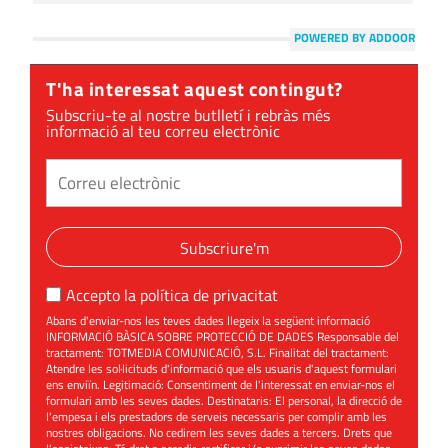
POWERED BY ADDOOR
T'ha interessat aquest contingut?
Subscriu-te al nostre butlletí i rebràs més
informació al teu correu electrònic
Subscriure'm
Accepto la
política de privacitat
Abans d'enviar-nos les teves dades llegeix la següent informació
INFORMACIÓ BÀSICA SOBRE PROTECCIÓ DE DADES Responsable del
tractament: TOTMEDIA COMUNICACIÓ, S.L. Finalitat del tractament:
Atendre les sol·licituds d'informació que els usuaris d'aquest formulari
ens enviïn. Legitimació: Consentiment de l'interessat en enviar-nos el
formulari amb les seves dades. Destinataris: El personal, la direcció de
l'empesa i els prestadors de serveis necessaris per complir amb les
nostres obligacions. No cedirem les seves dades a tercers. Drets que