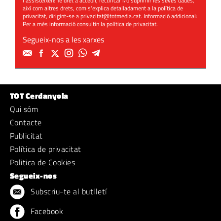
l'assisteixen: Té dret a accedir, rectificar i/o suprimir les seves dades,
així com altres drets, com s'explica detalladament a la política de
privacitat, dirigint-se a
privacitat@totmedia.cat
. Informació addicional:
Per a més informació consultin la
política de privacitat
.
Segueix-nos a les xarxes
TOT Cerdanyola
Qui sóm
Contacte
Publicitat
Política de privacitat
Politica de Cookies
Segueix-nos
Subscriu-te al butlletí
Facebook