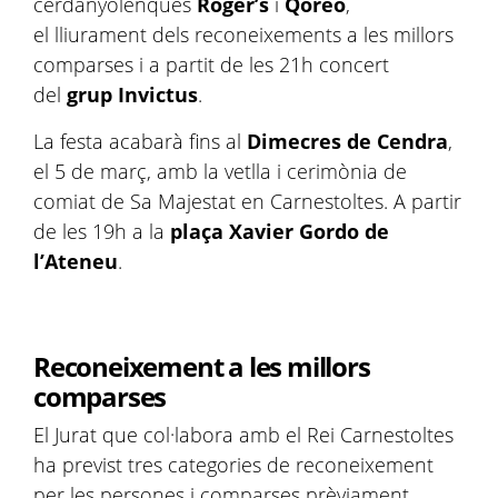
cerdanyolenques
Roger’s
i
Qóreo
,
el lliurament dels reconeixements a les millors
comparses i a partit de les 21h concert
del
grup Invictus
.
La festa acabarà fins al
Dimecres de Cendra
,
el 5 de març, amb la vetlla i cerimònia de
comiat de Sa Majestat en Carnestoltes. A partir
de les 19h a la
plaça Xavier Gordo de
l’Ateneu
.
Reconeixement a les millors
comparses
El Jurat que col·labora amb el Rei Carnestoltes
ha previst tres categories de reconeixement
per les persones i comparses prèviament