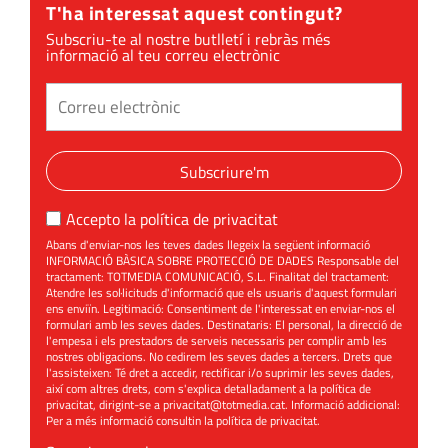
T'ha interessat aquest contingut?
Subscriu-te al nostre butlletí i rebràs més
informació al teu correu electrònic
Subscriure'm
Accepto la
política de privacitat
Abans d'enviar-nos les teves dades llegeix la següent informació
INFORMACIÓ BÀSICA SOBRE PROTECCIÓ DE DADES Responsable del
tractament: TOTMEDIA COMUNICACIÓ, S.L. Finalitat del tractament:
Atendre les sol·licituds d'informació que els usuaris d'aquest formulari
ens enviïn. Legitimació: Consentiment de l'interessat en enviar-nos el
formulari amb les seves dades. Destinataris: El personal, la direcció de
l'empesa i els prestadors de serveis necessaris per complir amb les
nostres obligacions. No cedirem les seves dades a tercers. Drets que
l'assisteixen: Té dret a accedir, rectificar i/o suprimir les seves dades,
així com altres drets, com s'explica detalladament a la política de
privacitat, dirigint-se a
privacitat@totmedia.cat
. Informació addicional:
Per a més informació consultin la
política de privacitat
.