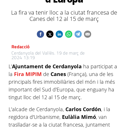
La fira va tenir lloc a la ciutat francesa de
Canes del 12 al 15 de març
Redacció
Cerdanyola del Vallès.
19 de març de
2024 13:19
L'
Ajuntament de Cerdanyola
ha participat a
la
Fira MIPIM
de
Canes
(França), una de les
principals fires immobiliàries del món i la més
important del Sud d'Europa, que enguany ha
tingut lloc del 12 al 15 de març.
L'alcade de Cerdanyola,
Carlos Cordón
, i la
regidora d'Urbanisme,
Eulàlia Mimó
, van
traslladar-se a la ciutat francesa, juntament