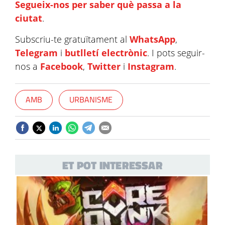
Segueix-nos per saber què passa a la
ciutat
.
Subscriu-te gratuïtament al
WhatsApp
,
Telegram
i
butlletí electrònic
. I pots seguir-
nos a
Facebook
,
Twitter
i
Instagram
.
AMB
URBANISME
ET POT INTERESSAR