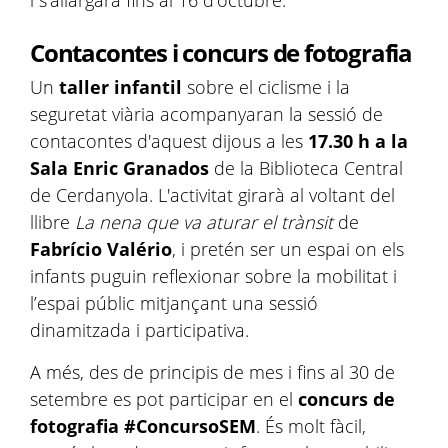
i s'allargarà fins al 16 d'octubre.
Contacontes i concurs de fotografia
Un
taller infantil
sobre el ciclisme i la
seguretat viària acompanyaran la sessió de
contacontes d'aquest dijous a les
17.30 h a la
Sala Enric Granados
de la Biblioteca Central
de Cerdanyola. L'activitat girarà al voltant del
llibre
La nena que va aturar el trànsit
de
Fabrício Valério
, i pretén ser un espai on els
infants puguin reflexionar sobre la mobilitat i
l’espai públic mitjançant una sessió
dinamitzada i participativa.
A més, des de principis de mes i fins al 30 de
setembre es pot participar en el
concurs de
fotografia
#ConcursoSEM
. És molt fàcil,