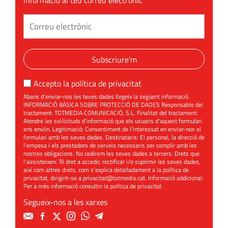
informació al teu correu electrònic
Subscriure'm
Accepto la
política de privacitat
Abans d'enviar-nos les teves dades llegeix la següent informació
INFORMACIÓ BÀSICA SOBRE PROTECCIÓ DE DADES Responsable del
tractament: TOTMEDIA COMUNICACIÓ, S.L. Finalitat del tractament:
Atendre les sol·licituds d'informació que els usuaris d'aquest formulari
ens enviïn. Legitimació: Consentiment de l'interessat en enviar-nos el
formulari amb les seves dades. Destinataris: El personal, la direcció de
l'empesa i els prestadors de serveis necessaris per complir amb les
nostres obligacions. No cedirem les seves dades a tercers. Drets que
l'assisteixen: Té dret a accedir, rectificar i/o suprimir les seves dades,
així com altres drets, com s'explica detalladament a la política de
privacitat, dirigint-se a
privacitat@totmedia.cat
. Informació addicional:
Per a més informació consultin la
política de privacitat
.
Segueix-nos a les xarxes