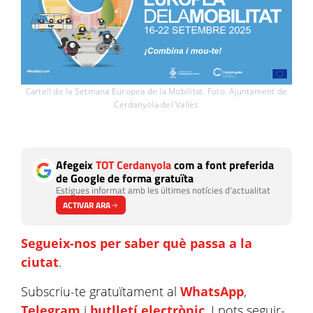
Cartell de la Setmana Europea de la Mobilitat. Foto: Ajuntament de
Cerdanyola del Vallès
Afegeix
TOT Cerdanyola
com a font preferida
de Google de forma gratuïta
Estigues informat amb les últimes notícies d'actualitat
ACTIVAR ARA
Segueix-nos per saber què passa a la
ciutat
.
Subscriu-te gratuïtament al
WhatsApp
,
Telegram
i
butlletí electrònic
. I pots seguir-