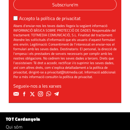
Subscriure'm
Accepto la
política de privacitat
Abans d'enviar-nos les teves dades llegeix la següent informació
INFORMACIÓ BÀSICA SOBRE PROTECCIÓ DE DADES Responsable del
tractament: TOTMEDIA COMUNICACIÓ, S.L. Finalitat del tractament:
Atendre les sol·licituds d'informació que els usuaris d'aquest formulari
ens enviïn. Legitimació: Consentiment de l'interessat en enviar-nos el
formulari amb les seves dades. Destinataris: El personal, la direcció de
l'empesa i els prestadors de serveis necessaris per complir amb les
nostres obligacions. No cedirem les seves dades a tercers. Drets que
l'assisteixen: Té dret a accedir, rectificar i/o suprimir les seves dades,
així com altres drets, com s'explica detalladament a la política de
privacitat, dirigint-se a
privacitat@totmedia.cat
. Informació addicional:
Per a més informació consultin la
política de privacitat
.
Segueix-nos a les xarxes
TOT Cerdanyola
Qui sóm