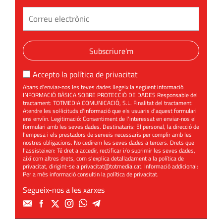
Subscriure'm
Accepto la
política de privacitat
Abans d'enviar-nos les teves dades llegeix la següent informació
INFORMACIÓ BÀSICA SOBRE PROTECCIÓ DE DADES Responsable del
tractament: TOTMEDIA COMUNICACIÓ, S.L. Finalitat del tractament:
Atendre les sol·licituds d'informació que els usuaris d'aquest formulari
ens enviïn. Legitimació: Consentiment de l'interessat en enviar-nos el
formulari amb les seves dades. Destinataris: El personal, la direcció de
l'empesa i els prestadors de serveis necessaris per complir amb les
nostres obligacions. No cedirem les seves dades a tercers. Drets que
l'assisteixen: Té dret a accedir, rectificar i/o suprimir les seves dades,
així com altres drets, com s'explica detalladament a la política de
privacitat, dirigint-se a
privacitat@totmedia.cat
. Informació addicional:
Per a més informació consultin la
política de privacitat
.
Segueix-nos a les xarxes