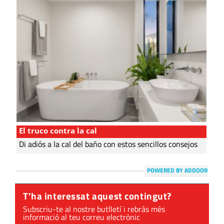
El truco contra la cal
Di adiós a la cal del baño con estos sencillos consejos
POWERED BY ADDOOR
T'ha interessat aquest contingut?
Subscriu-te al nostre butlletí i rebràs més
informació al teu correu electrònic