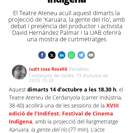
El Teatre Ateneu acull aquest dimarts la
projecció de 'Karuara, la gente del río', amb
debat i presència del productor i activista
David Hernández Palmar i la UAB oferirà
una mostra de curtmetratges
Judit Josa Roselló
Periodista
Cerdanyola del Vallès.
13 d’octubre de
2025 15:33
Aquest
dimarts 14 d’octubre a les 18.30 h
, el
Teatre Ateneu de Cerdanyola (carrer Indústria,
38-40) acollirà una de les sessions de la
XVIII
edició de l’IndiFest. Festival de Cinema
Indígen
a
, amb la projecció del llargmetratge
Karuara, la gente del río
(77 min). L’acte