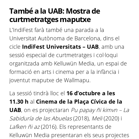
També a la UAB: Mostra de
curtmetratges maputxe
L’IndiFest farà també una parada a la
Universitat Autònoma de Barcelona, dins el
cicle
IndiFest Universitats – UAB
, amb una
sessió especial de curtmetratges i col·loqui
organitzada amb Kelluwün Media, un espai de
formació en arts i cinema per a la infància i
joventut maputxe de Wallmapu.
La sessió tindrà lloc el
16 d’octubre a les
11.30 h
al
Cinema de la Plaça Cívica de la
UAB
, on es projectaran
Pu papay ñi kimvn – La
Sabiduría de las Abuelas
(2018),
Meli
(2020) i
Lafken ñi az
(2016). Els representants de
Kelluwün Media presentaran els seus projectes