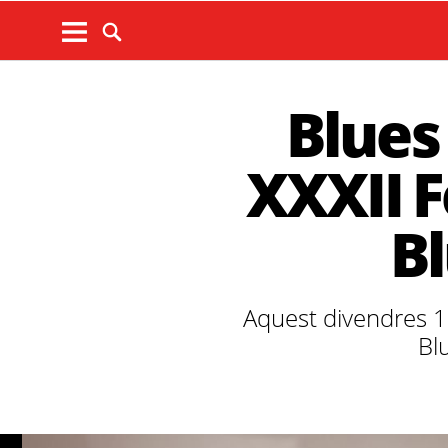
Blues 
XXXII F
B
Aquest divendres 15
Bl