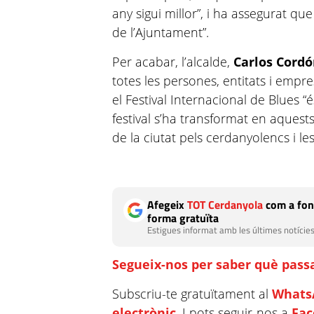
any sigui millor”, i ha assegurat que
de l’Ajuntament”.
Per acabar, l’alcalde,
Carlos Cord
totes les persones, entitats i empre
el Festival Internacional de Blues “é
festival s’ha transformat en aquest
de la ciutat pels cerdanyolencs i l
Afegeix
TOT Cerdanyola
com a fon
forma gratuïta
Estigues informat amb les últimes notícies
Segueix-nos per saber què passa
Subscriu-te gratuïtament al
Whats
electrònic
. I pots seguir-nos a
Fa