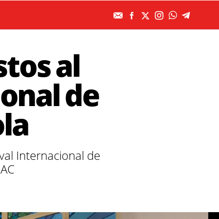
stos al
ional de
la
val Internacional de
MAC