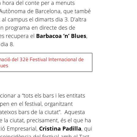
na hora del conte per a menuts
tat Autònoma de Barcelona, que també
 al campus el dimarts dia 3. D’altra
un programa en directe des de
es recupera el
Barbacoa ‘n’ Blues
,
 dia 8.
mació del 32è Festival Internacional de
lues
nar a “tots els bars i les entitats
en en el festival, organitzant
ateixos bars de la ciutat”. Aquesta
e la ciutat, precisament, és el que ha
ció Empresarial,
Cristina Padilla
, qui
coincidència del festival amb el Tast