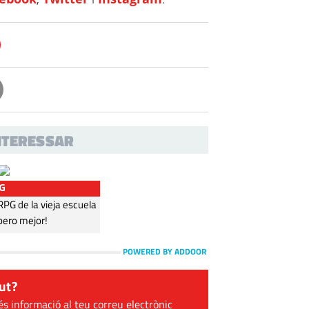
INTERESSAR
G
G de la vieja escuela
pero mejor!
POWERED BY ADDOOR
ut?
és informació al teu correu electrònic