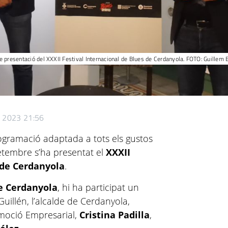
e presentació del XXXII Festival Internacional de Blues de Cerdanyola. FOTO: Guillem 
e 2023 21:56
rogramació adaptada a tots els gustos
setembre s’ha presentat el
XXXII
 de Cerdanyola
.
e Cerdanyola
, hi ha participat un
Guillén, l’alcalde de Cerdanyola,
omoció Empresarial,
Cristina Padilla
,