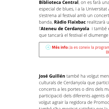
Biblioteca Central
, on es farà u
especial de blues, i a la Universi
s’estrena al festival amb un concert
banda,
Ràdio Flaixbac
realitzarà 
l’
Ateneu de Cerdanyola
i també 
que tancarà el festival el diumenge
Més info:
Ja es coneix la progra
B
José Guillén
també ha volgut mencio
culturals de Cerdanyola que particip
concerts a les portes o dins dels m
participació dels diferents agents d
volgut agrair la regidora de Promo
també s’ha mostrat satisfeta per la 