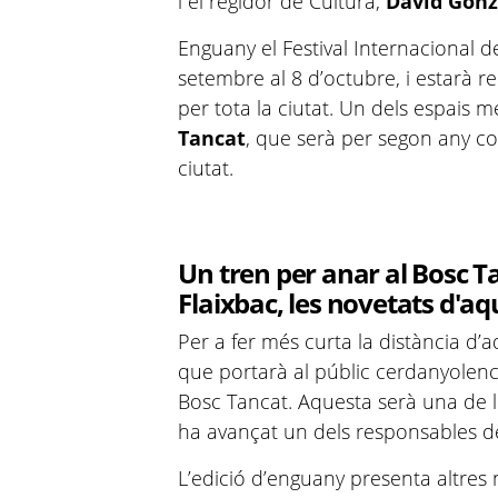
i el regidor de Cultura,
David Gonz
Enguany el Festival Internacional d
setembre al 8 d’octubre, i estarà re
per tota la ciutat. Un dels espais 
Tancat
, que serà per segon any con
ciutat.
Un tren per anar al Bosc T
Flaixbac, les novetats d'a
Per a fer més curta la distància d’aq
que portarà al públic cerdanyolenc 
Bosc Tancat. Aquesta serà una de l
ha avançat un dels responsables del
L’edició d’enguany presenta altres 