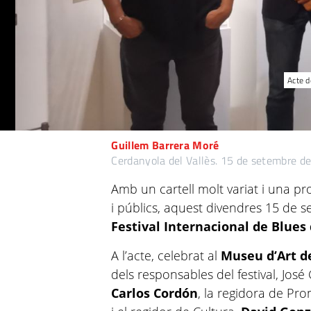
Acte d
Guillem Barrera Moré
Cerdanyola del Vallès.
15 de setembre d
Amb un cartell molt variat i una p
i públics, aquest divendres 15 de 
Festival Internacional de Blues
A l’acte, celebrat al
Museu d’Art d
dels responsables del festival, José 
Carlos Cordón
, la regidora de Pr