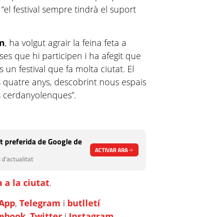
 “el festival sempre tindrà el suport
ón
, ha volgut agrair la feina feta a
ses que hi participen i ha afegit que
s un festival que fa molta ciutat. El
s quatre anys, descobrint nous espais
es cerdanyolenques”.
t preferida de Google de
ACTIVAR ARA
 d'actualitat
 a la ciutat
.
App
,
Telegram
i
butlletí
cebook
,
Twitter
i
Instagram
.