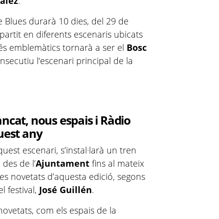
ález
.
e Blues durarà 10 dies, del 29 de
partit en diferents escenaris ubicats
més emblemàtics tornarà a ser el
Bosc
secutiu l‘escenari principal de la
ancat, nous espais i Ràdio
quest any
uest escenari, s’instal·larà un tren
des de l’
Ajuntament
fins al mateix
es novetats d’aquesta edició, segons
 festival,
José Guillén
.
novetats, com els espais de la