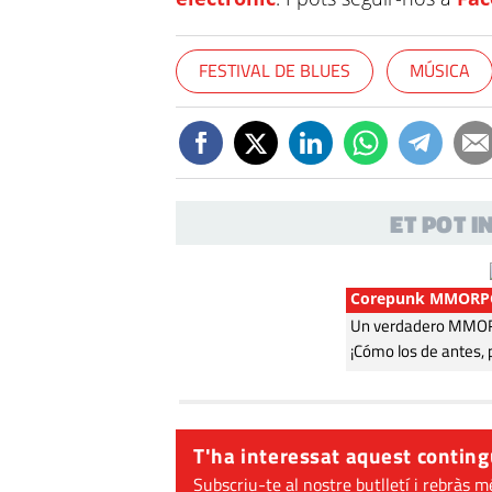
FESTIVAL DE BLUES
MÚSICA
ET POT 
Corepunk MMORP
Un verdadero MMORP
¡Cómo los de antes, 
T'ha interessat aquest conting
Subscriu-te al nostre butlletí i rebràs m