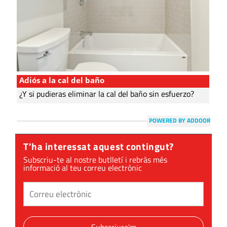
Adiós a la cal del baño
¿Y si pudieras eliminar la cal del baño sin esfuerzo?
POWERED BY ADDOOR
T'ha interessat aquest contingut?
Subscriu-te al nostre butlletí i rebràs més
informació al teu correu electrònic