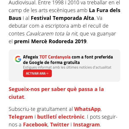
Audiovisual. Entre 1998 i 2010 va treballar en el
camp de les arts escèniques amb
La Fura dels
Baus
i al
Festival Temporada Alta
. Va
debutar com a escriptora amb el recull de
contes
Cavalcarem tota la nit
, que va guanyar
el
premi Mercè Rodoreda 2019
.
Afegeix
TOT Cerdanyola
com a font preferida
de Google de forma gratuïta
Estigues informat amb les últimes notícies d'actualitat
ACTIVAR ARA
Segueix-nos per saber què passa a la
ciutat
.
Subscriu-te gratuïtament al
WhatsApp
,
Telegram
i
butlletí electrònic
. I pots seguir-
nos a
Facebook
,
Twitter
i
Instagram
.