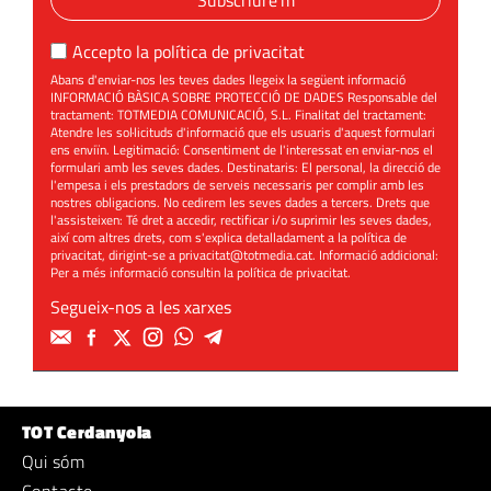
Subscriure'm
Accepto la
política de privacitat
Abans d'enviar-nos les teves dades llegeix la següent informació
INFORMACIÓ BÀSICA SOBRE PROTECCIÓ DE DADES Responsable del
tractament: TOTMEDIA COMUNICACIÓ, S.L. Finalitat del tractament:
Atendre les sol·licituds d'informació que els usuaris d'aquest formulari
ens enviïn. Legitimació: Consentiment de l'interessat en enviar-nos el
formulari amb les seves dades. Destinataris: El personal, la direcció de
l'empesa i els prestadors de serveis necessaris per complir amb les
nostres obligacions. No cedirem les seves dades a tercers. Drets que
l'assisteixen: Té dret a accedir, rectificar i/o suprimir les seves dades,
així com altres drets, com s'explica detalladament a la política de
privacitat, dirigint-se a
privacitat@totmedia.cat
. Informació addicional:
Per a més informació consultin la
política de privacitat
.
Segueix-nos a les xarxes
TOT Cerdanyola
Qui sóm