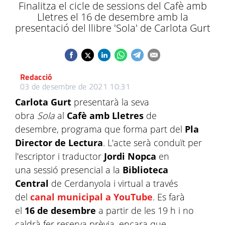
Finalitza el cicle de sessions del Cafè amb
Lletres el 16 de desembre amb la
presentació del llibre 'Sola' de Carlota Gurt
Redacció
03 de desembre de 2021 10:31
Carlota Gurt
presentarà la seva
obra
Sola
al
Cafè amb Lletres
de
desembre, programa que forma part del
Pla
Director de Lectura
.
L'acte serà conduït per
l'escriptor i traductor
Jordi Nopca
en
una sessió presencial a la
Biblioteca
Central
de Cerdanyola i virtual a través
del
canal municipal a YouTube
. Es farà
el
16 de desembre
a partir de les 19 h i no
caldrà fer reserva prèvia, encara que