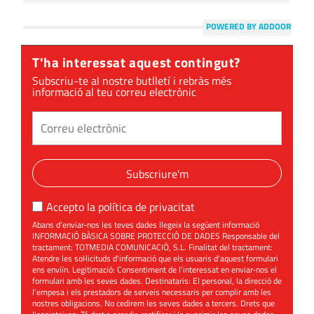
POWERED BY ADDOOR
T'ha interessat aquest contingut?
Subscriu-te al nostre butlletí i rebràs més
informació al teu correu electrònic
Subscriure'm
Accepto la
política de privacitat
Abans d'enviar-nos les teves dades llegeix la següent informació
INFORMACIÓ BÀSICA SOBRE PROTECCIÓ DE DADES Responsable del
tractament: TOTMEDIA COMUNICACIÓ, S.L. Finalitat del tractament:
Atendre les sol·licituds d'informació que els usuaris d'aquest formulari
ens enviïn. Legitimació: Consentiment de l'interessat en enviar-nos el
formulari amb les seves dades. Destinataris: El personal, la direcció de
l'empesa i els prestadors de serveis necessaris per complir amb les
nostres obligacions. No cedirem les seves dades a tercers. Drets que