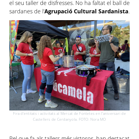
el seu taller de disfresses. No ha faltat el ball de
sardanes de l'
Agrupació Cultural Sardanista
.
Fira d'entitats i activitats al Mercat de Fontetes en l'aniversari de
Castellers de Cerdanyola. FOTO: Nora MO
Pel que fa als tallers més vistosos, han destacat