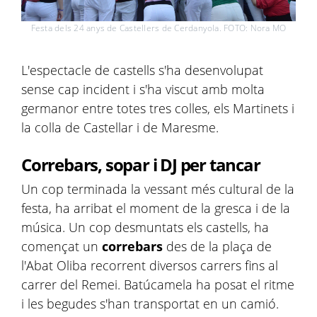
Festa dels 24 anys de Castellers de Cerdanyola. FOTO: Nora MO
L'espectacle de castells s'ha desenvolupat
sense cap incident i s'ha viscut amb molta
germanor entre totes tres colles, els Martinets i
la colla de Castellar i de Maresme.
Correbars, sopar i DJ per tancar
Un cop terminada la vessant més cultural de la
festa, ha arribat el moment de la gresca i de la
música. Un cop desmuntats els castells, ha
començat un
correbars
des de la plaça de
l'Abat Oliba recorrent diversos carrers fins al
carrer del Remei. Batúcamela ha posat el ritme
i les begudes s'han transportat en un camió.