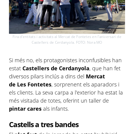
Fira d'entitats i activitats al Mercat de Fontetes en l'aniversari de
Castellers de Cerdanyola. FOTO: Nora MO
Si més no, els protagonistes inconfusibles han
estat
Castellers de Cerdanyola
, que han fet
diversos pilars inclús a dins del
Mercat
de Les Fontetes
, sorprenent els aparadors i
els clients. La seva carpa a l'exterior ha estat la
més visitada de totes, oferint un taller de
pintar cares
als infants.
Castells a tres bandes