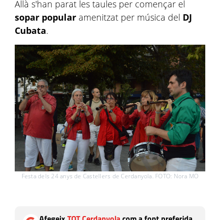
Allà s'han parat les taules per començar el
sopar popular
amenitzat per música del
DJ
Cubata
.
Festa dels 24 anys de Castellers de Cerdanyola. FOTO: Nora MO
Afegeix
TOT Cerdanyola
com a font preferida