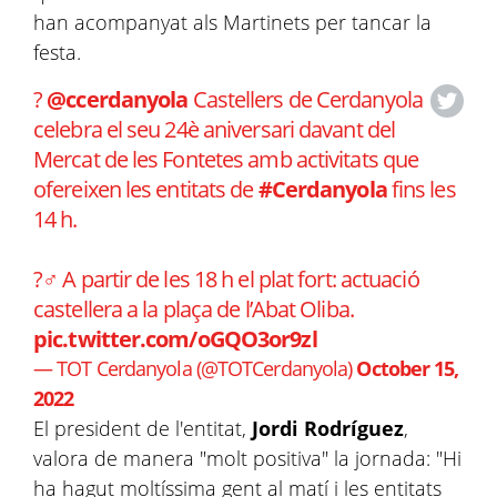
han acompanyat als Martinets per tancar la
festa.
?
@ccerdanyola
Castellers de Cerdanyola
celebra el seu 24è aniversari davant del
Mercat de les Fontetes amb activitats que
ofereixen les entitats de
#Cerdanyola
fins les
14 h.
?‍♂️ A partir de les 18 h el plat fort: actuació
castellera a la plaça de l’Abat Oliba.
pic.twitter.com/oGQO3or9zl
— TOT Cerdanyola (@TOTCerdanyola)
October 15,
2022
El president de l'entitat,
Jordi Rodríguez
,
valora de manera "molt positiva" la jornada: "Hi
ha hagut moltíssima gent al matí i les entitats