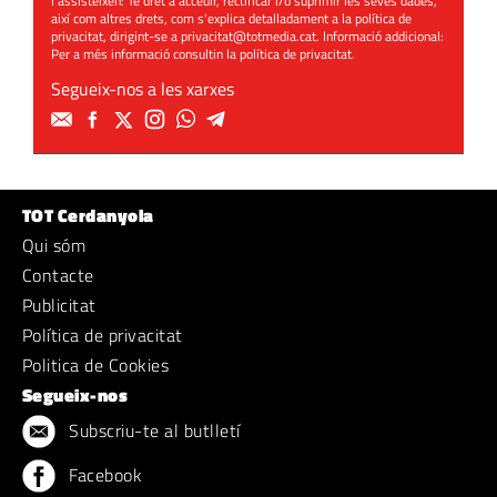
l'assisteixen: Té dret a accedir, rectificar i/o suprimir les seves dades,
així com altres drets, com s'explica detalladament a la política de
privacitat, dirigint-se a
privacitat@totmedia.cat
. Informació addicional:
Per a més informació consultin la
política de privacitat
.
Segueix-nos a les xarxes
TOT Cerdanyola
Qui sóm
Contacte
Publicitat
Política de privacitat
Politica de Cookies
Segueix-nos
Subscriu-te al butlletí
Facebook