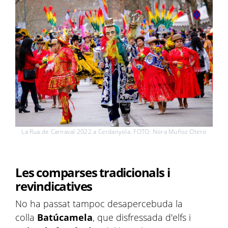
La Rua de Carnaval 2022 a Cerdanyola. FOTO: Nora Muñoz Otero
Les comparses tradicionals i
revindicatives
No ha passat tampoc desapercebuda la
colla
Batúcamela
, que disfressada d'elfs i