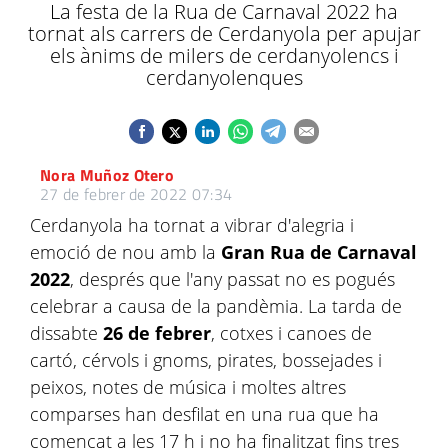
La festa de la Rua de Carnaval 2022 ha
tornat als carrers de Cerdanyola per apujar
els ànims de milers de cerdanyolencs i
cerdanyolenques
Nora Muñoz Otero
27 de febrer de 2022 07:34
Cerdanyola ha tornat a vibrar d'alegria i
emoció de nou amb la
Gran Rua de Carnaval
2022
, després que l'any passat no es pogués
celebrar a causa de la pandèmia. La tarda de
dissabte
26 de febrer
, cotxes i canoes de
cartó, cérvols i gnoms, pirates, bossejades i
peixos, notes de música i moltes altres
comparses han desfilat en una rua que ha
començat a les 17 h i no ha finalitzat fins tres