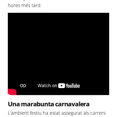
hores més tard.
Una marabunta carnavalera
L'ambient festiu ha estat assegurat als carrers