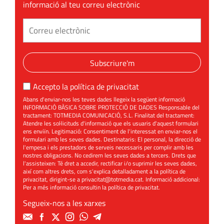
informació al teu correu electrònic
Subscriure'm
Accepto la
política de privacitat
Abans d'enviar-nos les teves dades llegeix la següent informació
INFORMACIÓ BÀSICA SOBRE PROTECCIÓ DE DADES Responsable del
tractament: TOTMEDIA COMUNICACIÓ, S.L. Finalitat del tractament:
Atendre les sol·licituds d'informació que els usuaris d'aquest formulari
ens enviïn. Legitimació: Consentiment de l'interessat en enviar-nos el
formulari amb les seves dades. Destinataris: El personal, la direcció de
l'empesa i els prestadors de serveis necessaris per complir amb les
nostres obligacions. No cedirem les seves dades a tercers. Drets que
l'assisteixen: Té dret a accedir, rectificar i/o suprimir les seves dades,
així com altres drets, com s'explica detalladament a la política de
privacitat, dirigint-se a
privacitat@totmedia.cat
. Informació addicional:
Per a més informació consultin la
política de privacitat
.
Segueix-nos a les xarxes