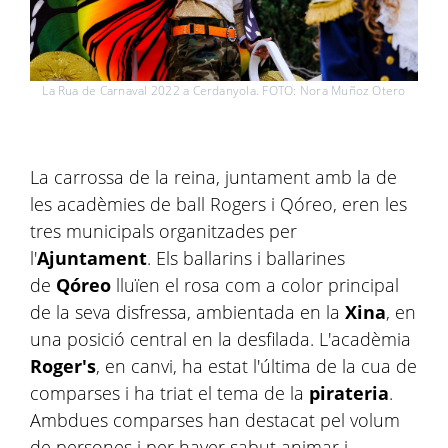
La Rua de Carnaval 2022 a Cerdanyola. FOTO: Nora Muñoz Otero
La carrossa de la reina, juntament amb la de
les acadèmies de ball Rogers i Qóreo, eren les
tres municipals organitzades per
l'
Ajuntament
. Els ballarins i ballarines
de
Qóreo
lluïen el rosa com a color principal
de la seva disfressa, ambientada en la
Xina
, en
una posició central en la desfilada. L'acadèmia
Roger's
, en canvi, ha estat l'última de la cua de
comparses i ha triat el tema de la
pirateria
.
Ambdues comparses han destacat pel volum
de persones i per haver sabut animar i