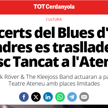
CULTURA
certs del Blues 
dres es trasllad
c Tancat a l'At
ik Röver & The Kleejoss Band actuaran a par
Teatre Ateneu amb places limitades