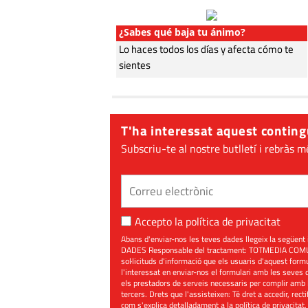
¿Sabes qué baja tu ánimo?
Lo haces todos los días y afecta cómo te
sientes
T'ha interessat aquest conting
Subscriu-te al nostre butlletí i rebràs m
Accepto la
política de privacitat
Abans d'enviar-nos les teves dades llegeix la seg
DADES Responsable del tractament: TOTMEDIA COMUNIC
sol·licituds d'informació que els usuaris d'aquest for
l'interessat en enviar-nos el formulari amb les seves d
els prestadors de serveis necessaris per complir amb 
tercers. Drets que l'assisteixen: Té dret a accedir, rect
com s'explica detalladament a la política de privacitat,