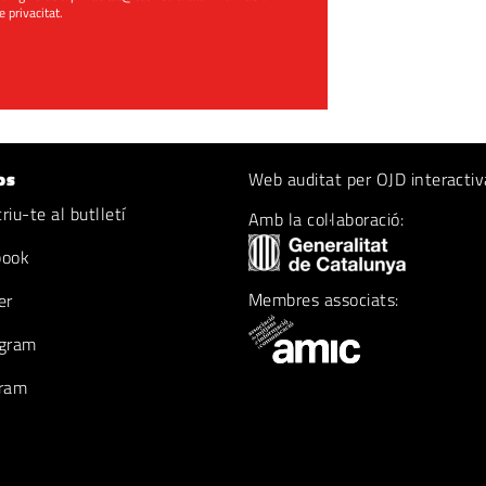
de privacitat
.
os
Web auditat per OJD interactiv
iu-te al butlletí
Amb la col·laboració:
book
Membres associats:
er
gram
ram