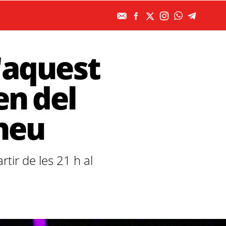
d'aquest
en del
eneu
tir de les 21 h al