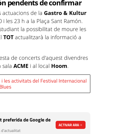
món pendents de confirmar
s actuacions de la
Gastro & Kultur
 i les 23 h a la Plaça Sant Ramón.
studiant la possibilitat de moure les
El
TOT
actualitzarà la informació a
resta de concerts d'aquest divendres
a sala
ACME
i al local
Hoom
.
les activitats del Festival Internacional
Blues
t preferida de Google de
ACTIVAR ARA
 d'actualitat