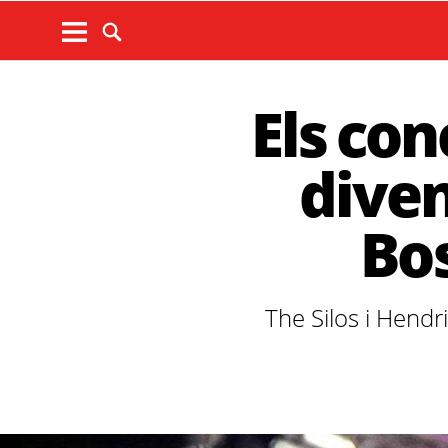
Els con
diven
Bos
The Silos i Hendr