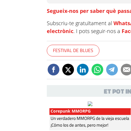
Segueix-nos per saber què passa
Subscriu-te gratuïtament al
Whats
electrònic
. I pots seguir-nos a
Fa
FESTIVAL DE BLUES
ET POT 
Corepunk MMORPG
Un verdadero MMORPG de la vieja escuela
¡Cómo los de antes, pero mejor!