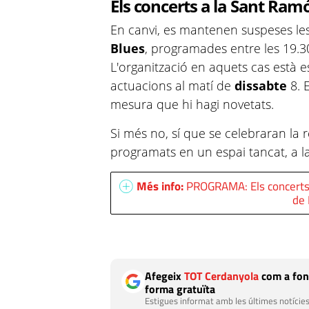
Els concerts a la Sant Ra
En canvi, es mantenen suspeses le
Blues
, programades entre les 19.30
L'organització en aquets cas està e
actuacions al matí de
dissabte
8. 
mesura que hi hagi novetats.
Si més no, sí que se celebraran la 
programats en un espai tancat, a l
Més info:
PROGRAMA: Els concerts i 
de 
Afegeix
TOT Cerdanyola
com a fon
forma gratuïta
Estigues informat amb les últimes notícies