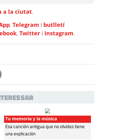
 a la ciutat
.
App
,
Telegram
i
butlletí
cebook
,
Twitter
i
Instagram
.
INTERESSAR
Tu memoria y la música
Esa canción antigua que no olvidas tiene
una explicación