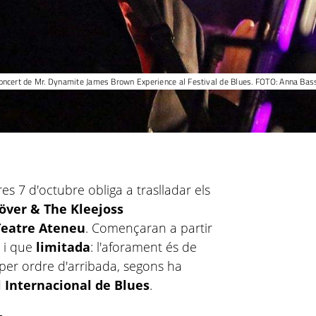
oncert de Mr. Dynamite James Brown Experience al Festival de Blues. FOTO: Anna Bas
es 7 d'octubre obliga a traslladar els
över & The Kleejoss
eatre Ateneu
. Començaran a partir
t i que
limitada
: l'aforament és de
per ordre d'arribada, segons ha
l Internacional de Blues
.