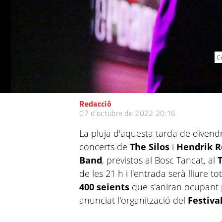
C
Redacció
07 d’octubre de 2022 20:16
La pluja d'aquesta tarda de divendr
concerts de
The Silos
i
Hendrik R
Band
, previstos al Bosc Tancat, al
T
de les 21 h i l'entrada serà lliure to
400 seients
que s'aniran ocupant 
anunciat l'organització del
Festiva