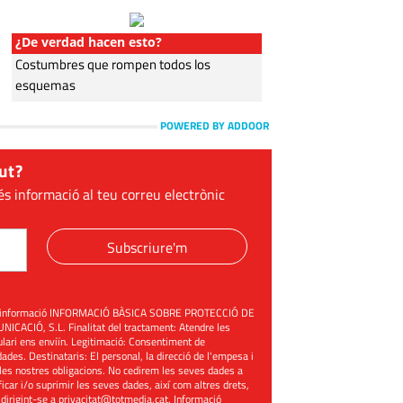
¿De verdad hacen esto?
Costumbres que rompen todos los
esquemas
POWERED BY ADDOOR
ut?
és informació al teu correu electrònic
Subscriure'm
üent informació INFORMACIÓ BÀSICA SOBRE PROTECCIÓ DE
ACIÓ, S.L. Finalitat del tractament: Atendre les
mulari ens enviïn. Legitimació: Consentiment de
ades. Destinataris: El personal, la direcció de l'empesa i
les nostres obligacions. No cedirem les seves dades a
ificar i/o suprimir les seves dades, així com altres drets,
 dirigint-se a
privacitat@totmedia.cat
. Informació