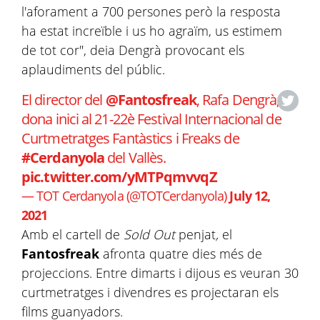
l'aforament a 700 persones però la resposta
ha estat increïble i us ho agraïm, us estimem
de tot cor", deia Dengrà provocant els
aplaudiments del públic.
El director del
@Fantosfreak
, Rafa Dengrà,
dona inici al 21-22è Festival Internacional de
Curtmetratges Fantàstics i Freaks de
#Cerdanyola
del Vallès.
pic.twitter.com/yMTPqmvvqZ
— TOT Cerdanyola (@TOTCerdanyola)
July 12,
2021
Amb el cartell de
Sold Out
penjat
,
el
Fantosfreak
afronta quatre dies més de
projeccions. Entre dimarts i dijous es veuran 30
curtmetratges i divendres es projectaran els
films guanyadors.