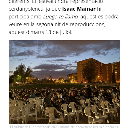
diferents. El festival tindrà representació
cerdanyolenca, ja que
Isaac Mainar
hi
participa amb
Luego te llamo
, aquest es podrà
veure en la segona nit de reproduccions,
aquest dimarts 13 de juliol.
El públic del Fantosfreak 2021 abans de començar les projeccions.