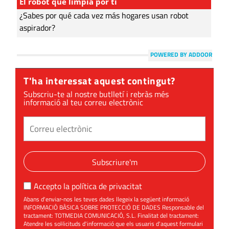
El robot que limpia por ti
¿Sabes por qué cada vez más hogares usan robot
aspirador?
POWERED BY ADDOOR
T'ha interessat aquest contingut?
Subscriu-te al nostre butlletí i rebràs més
informació al teu correu electrònic
Subscriure'm
Accepto la
política de privacitat
Abans d'enviar-nos les teves dades llegeix la següent informació
INFORMACIÓ BÀSICA SOBRE PROTECCIÓ DE DADES Responsable del
tractament: TOTMEDIA COMUNICACIÓ, S.L. Finalitat del tractament:
Atendre les sol·licituds d'informació que els usuaris d'aquest formulari