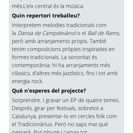
més.L’eix central és la música.
Quin repertori treballeu?
Interpretem melodies tradicionals com
la
Dansa de Campdevànol
o el
Ball de Rams
,
però amb arranjaments propis. També
tenim composicions pròpies inspirades en
formes tradicionals. La sonoritat és
contemporània: hi ha arranjaments més
clàssics, d’altres més jazzístics, fins i tot amb
energia rock.
Què n’esperes del projecte?
Sorprendre. I gravar un EP de quatre temes.
Després, girar per festivals, sobretot a
Catalunya, presentar-lo en cercles folk com
el Tradicionàrius. Però no saps mai què
passarà. Pot ploure i canvia tot.