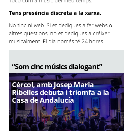
Toco com a músic del meu temps.
Tens presència discreta a la xarxa.
No tinc ni web. Si et dediques a fer webs o
altres qüestions, no et dediques a créixer
musicalment. El dia només té 24 hores.
“Som cinc músics dialogant”
Cèrcol, amb Josep Maria
Ribelles debuta i triomfa a la
Casa de Andalucía