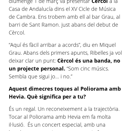
diumenge 1 de març va presentar
Cèrcol
a la
Casa de Andalucía dins el XV Cicle de Música
de Cambra. Ens trobem amb ell al bar Grau, al
barri de Sant Ramon. just abans del debut de
Cèrcol.
“Aquí és fàcil arribar a acords”, diu en Miquel
Grau. Abans dels primers apunts, Ribelles ja vol
deixar clar un punt:
Cèrcol és una banda, no
un projecte personal.
“Som cinc músics.
Sembla que sigui jo… i no.”
Aquest dimecres toques al Poliorama amb
Hevia. Què significa per a tu?
És un regal. Un reconeixement a la trajectòria.
Tocar al Poliorama amb Hevia em fa molta
il·lusió. És un concert especial, amb una