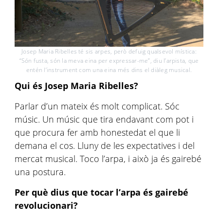
Josep Maria Ribelles té sis arpes, però defuig qualsevol mística:
“Són fusta, són la meva eina per expressar-me”, diu l’arpista, que
entén l’instrument com una eina més dins el diàleg musical.
Qui és Josep Maria Ribelles?
Parlar d’un mateix és molt complicat. Sóc
músic. Un músic que tira endavant com pot i
que procura fer amb honestedat el que li
demana el cos. Lluny de les expectatives i del
mercat musical. Toco l’arpa, i això ja és gairebé
una postura.
Per què dius que tocar l’arpa és gairebé
revolucionari?