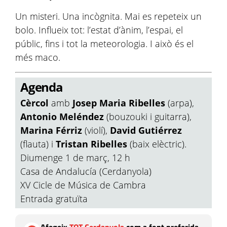
Un misteri. Una incògnita. Mai es repeteix un
bolo. Influeix tot: l’estat d’ànim, l’espai, el
públic, fins i tot la meteorologia. I això és el
més maco.
Agenda
Cèrcol
amb
Josep Maria Ribelles
(arpa),
Antonio Meléndez
(bouzouki i guitarra),
Marina Férriz
(violí),
David Gutiérrez
(flauta) i
Tristan Ribelles
(baix elèctric).
Diumenge 1 de març, 12 h
Casa de Andalucía (Cerdanyola)
XV Cicle de Música de Cambra
Entrada gratuïta