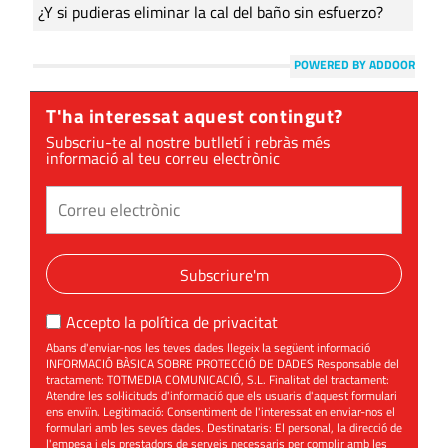
¿Y si pudieras eliminar la cal del baño sin esfuerzo?
POWERED BY ADDOOR
T'ha interessat aquest contingut?
Subscriu-te al nostre butlletí i rebràs més
informació al teu correu electrònic
Subscriure'm
Accepto la
política de privacitat
Abans d'enviar-nos les teves dades llegeix la següent informació
INFORMACIÓ BÀSICA SOBRE PROTECCIÓ DE DADES Responsable del
tractament: TOTMEDIA COMUNICACIÓ, S.L. Finalitat del tractament:
Atendre les sol·licituds d'informació que els usuaris d'aquest formulari
ens enviïn. Legitimació: Consentiment de l'interessat en enviar-nos el
formulari amb les seves dades. Destinataris: El personal, la direcció de
l'empesa i els prestadors de serveis necessaris per complir amb les