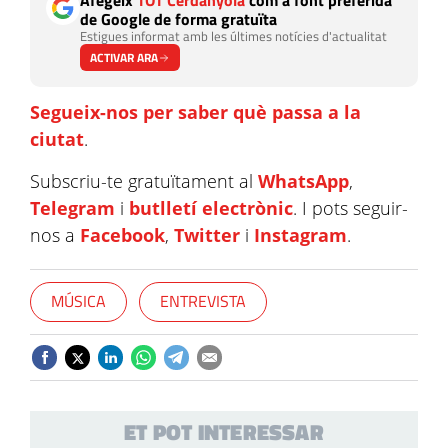
Afegeix
TOT Cerdanyola
com a font preferida
de Google de forma gratuïta
Estigues informat amb les últimes notícies d'actualitat
ACTIVAR ARA
Segueix-nos per saber què passa a la
ciutat
.
Subscriu-te gratuïtament al
WhatsApp
,
Telegram
i
butlletí electrònic
. I pots seguir-
nos a
Facebook
,
Twitter
i
Instagram
.
MÚSICA
ENTREVISTA
ET POT INTERESSAR