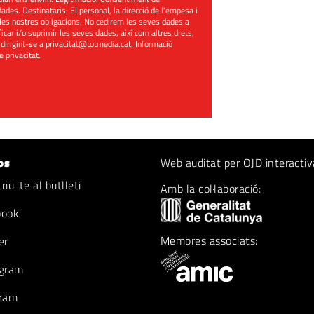
ades. Destinataris: El personal, la direcció de l'empesa i
les nostres obligacions. No cedirem les seves dades a
ificar i/o suprimir les seves dades, així com altres drets,
 dirigint-se a
privacitat@totmedia.cat
. Informació
de privacitat
.
os
Web auditat per OJD interactiv
iu-te al butlletí
Amb la col·laboració:
book
Membres associats:
er
gram
ram