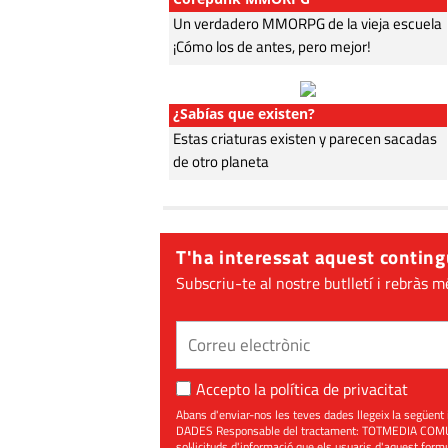
Un verdadero MMORPG de la vieja escuela
¡Cómo los de antes, pero mejor!
¿Sabías que existen?
Estas criaturas existen y parecen sacadas
de otro planeta
T'ha interessat aquest conting
Subscriu-te al nostre butlletí i rebràs m
Accepto la
política de privacitat
Abans d'enviar-nos les teves dades llegeix la seg
DADES Responsable del tractament: TOTMEDIA COMUNIC
sol·licituds d'informació que els usuaris d'aquest for