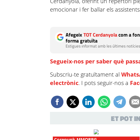
Cerdanyola, oferint un repertori pl
emocionar i fer ballar els assistents
Afegeix
TOT Cerdanyola
com a fon
forma gratuïta
Estigues informat amb les últimes notícies
Segueix-nos per saber què passa
Subscriu-te gratuïtament al
Whats
electrònic
. I pots seguir-nos a
Fa
ET POT 
Corepunk MMORPG