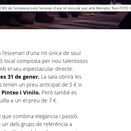
ACME de Cerdanyola serà l’escenari d’una nit única de soul amb Memphis Train FOTO: C
 l’escenari d’una nit única de soul
ió local composta per nou talentosos
mb el seu espectacular directe.
es 31 de gener.
La sala obrirà les
s tenen un preu anticipat de 5 € si
 Pintxo i Vinilo.
Però també es
lla a un el preu de 7 €.
il que combina elegància i passió,
 un dels grups de referència a