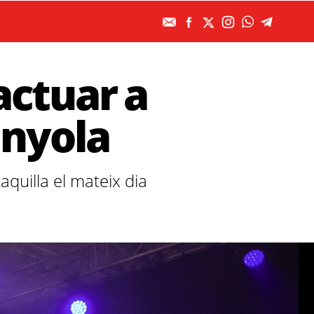
actuar a
anyola
quilla el mateix dia