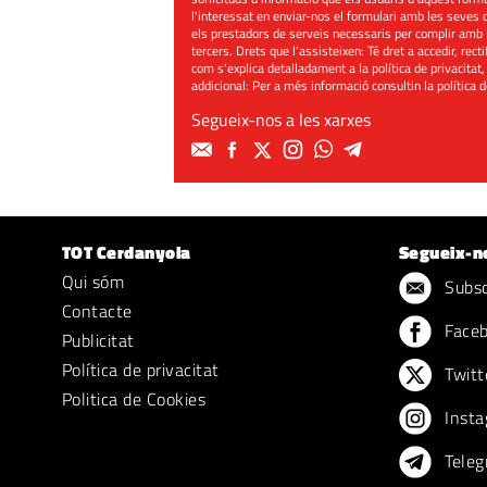
l'interessat en enviar-nos el formulari amb les seves d
els prestadors de serveis necessaris per complir amb 
tercers. Drets que l'assisteixen: Té dret a accedir, rect
com s'explica detalladament a la política de privacitat,
addicional: Per a més informació consultin la
política 
Segueix-nos a les xarxes
TOT Cerdanyola
Segueix-n
Qui sóm
Subscr
Contacte
Face
Publicitat
Política de privacitat
Twitt
Politica de Cookies
Insta
Teleg