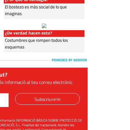
El bostezo es más social de lo que
imaginas
¿De verdad hacen esto?
Costumbres que rompen todos los
esquemas
POWERED BY ADDOOR
ut?
és informació al teu correu electrònic
Subscriure'm
üent informació INFORMACIÓ BÀSICA SOBRE PROTECCIÓ DE
ACIÓ, S.L. Finalitat del tractament: Atendre les
mulari ens enviïn. Legitimació: Consentiment de