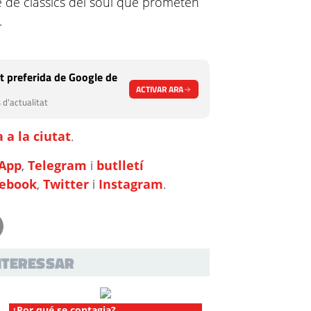
e de clàssics del soul que prometen
.
t preferida de Google de
ACTIVAR ARA
 d'actualitat
 a la ciutat
.
App
,
Telegram
i
butlletí
cebook
,
Twitter
i
Instagram
.
INTERESSAR
¿Por qué se contagia?