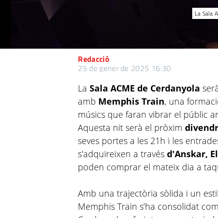
La Sala 
Redacció
25 de gener de 2025 16:30
La
Sala ACME de Cerdanyola
serà
amb
Memphis Train
, una formac
músics que faran vibrar el públic a
Aquesta nit serà el pròxim
divendr
seves portes a les 21h i les entrade
s'adquireixen a través
d'Anskar, El
poden comprar el mateix dia a taqui
Amb una trajectòria sòlida i un est
Memphis Train s’ha consolidat com