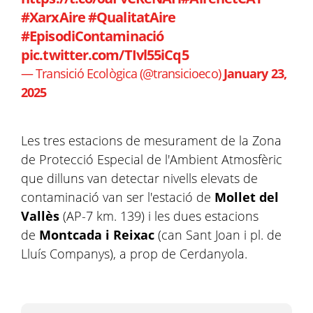
#XarxAire
#QualitatAire
#EpisodiContaminació
pic.twitter.com/TIvl55iCq5
— Transició Ecològica (@transicioeco)
January 23,
2025
Les tres estacions de mesurament de la Zona
de Protecció Especial de l'Ambient Atmosfèric
que dilluns van detectar nivells elevats de
contaminació van ser l'estació de
Mollet del
Vallès
(AP-7 km. 139) i les dues estacions
de
Montcada i Reixac
(can Sant Joan i pl. de
Lluís Companys), a prop de Cerdanyola.