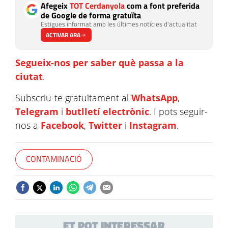
Afegeix
TOT Cerdanyola
com a font preferida
de Google de forma gratuïta
Estigues informat amb les últimes notícies d'actualitat
ACTIVAR ARA
Segueix-nos per saber què passa a la
ciutat
.
Subscriu-te gratuïtament al
WhatsApp
,
Telegram
i
butlletí electrònic
. I pots seguir-
nos a
Facebook
,
Twitter
i
Instagram
.
CONTAMINACIÓ
ET POT INTERESSAR