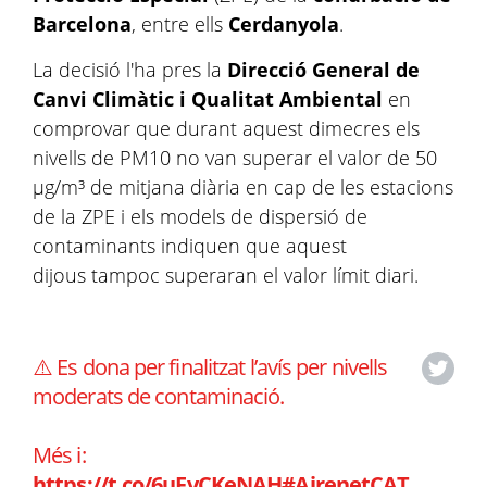
Barcelona
, entre ells
Cerdanyola
.
La decisió l'ha pres la
Direcció General de
Canvi Climàtic i Qualitat Ambiental
en
comprovar que durant aquest dimecres els
nivells de PM10 no van superar el valor de 50
µg/m³ de mitjana diària en cap de les estacions
de la ZPE i els models de dispersió de
contaminants indiquen que aquest
dijous tampoc superaran el valor límit diari.
⚠️ Es dona per finalitzat l’avís per nivells
moderats de contaminació.
Més ℹ️:
https://t.co/6uFvCKeNAH
#AirenetCAT