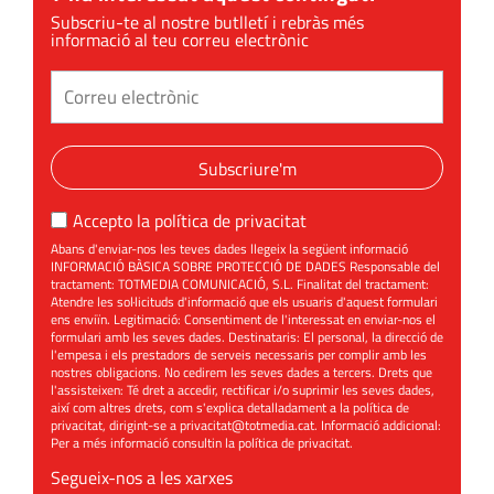
Subscriu-te al nostre butlletí i rebràs més
informació al teu correu electrònic
Subscriure'm
Accepto la
política de privacitat
Abans d'enviar-nos les teves dades llegeix la següent informació
INFORMACIÓ BÀSICA SOBRE PROTECCIÓ DE DADES Responsable del
tractament: TOTMEDIA COMUNICACIÓ, S.L. Finalitat del tractament:
Atendre les sol·licituds d'informació que els usuaris d'aquest formulari
ens enviïn. Legitimació: Consentiment de l'interessat en enviar-nos el
formulari amb les seves dades. Destinataris: El personal, la direcció de
l'empesa i els prestadors de serveis necessaris per complir amb les
nostres obligacions. No cedirem les seves dades a tercers. Drets que
l'assisteixen: Té dret a accedir, rectificar i/o suprimir les seves dades,
així com altres drets, com s'explica detalladament a la política de
privacitat, dirigint-se a
privacitat@totmedia.cat
. Informació addicional:
Per a més informació consultin la
política de privacitat
.
Segueix-nos a les xarxes