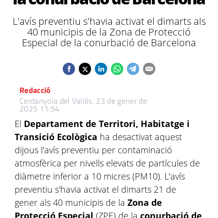
L'avís preventiu s'havia activat el dimarts als
40 municipis de la Zona de Protecció
Especial de la conurbació de Barcelona
Redacció
Cerdanyola del Vallès.
23 de gener de
2025 11:54
El
Departament de Territori, Habitatge i
Transició Ecològica
ha desactivat aquest
dijous l'avís preventiu per contaminació
atmosfèrica per nivells elevats de partícules de
diàmetre inferior a 10 micres (PM10). L'avís
preventiu s'havia activat el dimarts 21 de
gener als 40 municipis de la
Zona de
Protecció Especial
(ZPE) de la
conurbació de