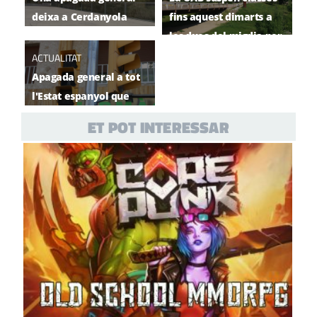
deixa a Cerdanyola
fins aquest dimarts a
sense electricitat
les dues del migdia per
durant 10 hores aquest
l'apagada
ACTUALITAT
dilluns
Apagada general a tot
l'Estat espanyol que
també afecta a
ET POT INTERESSAR
Cerdanyola