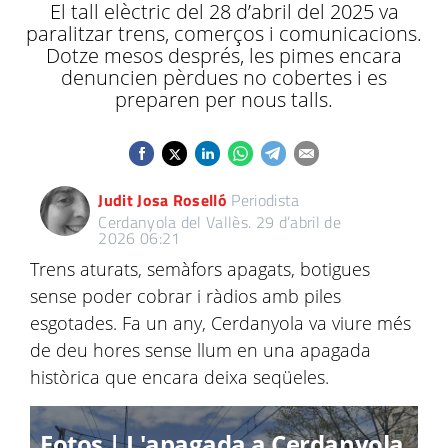
El tall elèctric del 28 d’abril del 2025 va
paralitzar trens, comerços i comunicacions.
Dotze mesos després, les pimes encara
denuncien pèrdues no cobertes i es
preparen per nous talls.
Judit Josa Roselló
Periodista
Cerdanyola del Vallès.
29 d’abril de
2026 06:21
Trens aturats, semàfors apagats, botigues
sense poder cobrar i ràdios amb piles
esgotades. Fa un any, Cerdanyola va viure més
de deu hores sense llum en una apagada
històrica que encara deixa seqüeles.
Fotos | L'apagada a Cerdanyola