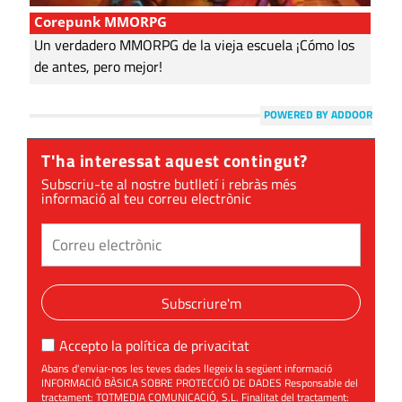
Corepunk MMORPG
Un verdadero MMORPG de la vieja escuela ¡Cómo los
de antes, pero mejor!
POWERED BY ADDOOR
T'ha interessat aquest contingut?
Subscriu-te al nostre butlletí i rebràs més
informació al teu correu electrònic
Subscriure'm
Accepto la
política de privacitat
Abans d'enviar-nos les teves dades llegeix la següent informació
INFORMACIÓ BÀSICA SOBRE PROTECCIÓ DE DADES Responsable del
tractament: TOTMEDIA COMUNICACIÓ, S.L. Finalitat del tractament: