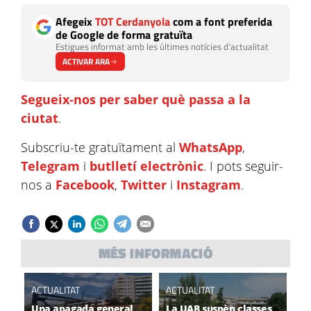
Afegeix
TOT Cerdanyola
com a font preferida
de Google de forma gratuïta
Estigues informat amb les últimes notícies d'actualitat
ACTIVAR ARA
Segueix-nos per saber què passa a la
ciutat
.
Subscriu-te gratuïtament al
WhatsApp
,
Telegram
i
butlletí electrònic
. I pots seguir-
nos a
Facebook
,
Twitter
i
Instagram
.
MÉS INFORMACIÓ
ACTUALITAT
ACTUALITAT
Una apagada general
La UAB suspèn classes