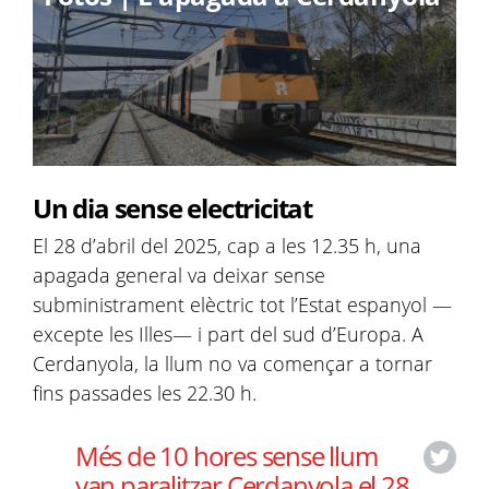
Un dia sense electricitat
El 28 d’abril del 2025, cap a les 12.35 h, una
apagada general va deixar sense
subministrament elèctric tot l’Estat espanyol —
excepte les Illes— i part del sud d’Europa. A
Cerdanyola, la llum no va començar a tornar
fins passades les 22.30 h.
Més de 10 hores sense llum
van paralitzar Cerdanyola el 28