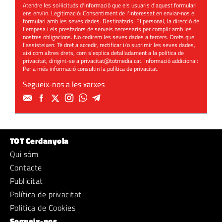
Atendre les sol·licituds d'informació que els usuaris d'aquest formulari
ens enviïn. Legitimació: Consentiment de l'interessat en enviar-nos el
formulari amb les seves dades. Destinataris: El personal, la direcció de
l'empesa i els prestadors de serveis necessaris per complir amb les
nostres obligacions. No cedirem les seves dades a tercers. Drets que
l'assisteixen: Té dret a accedir, rectificar i/o suprimir les seves dades,
així com altres drets, com s'explica detalladament a la política de
privacitat, dirigint-se a
privacitat@totmedia.cat
. Informació addicional:
Per a més informació consultin la
política de privacitat
.
Segueix-nos a les xarxes
TOT Cerdanyola
Qui sóm
Contacte
Publicitat
Política de privacitat
Politica de Cookies
Segueix-nos