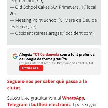
Déu del Pilar, 99)
— Old School Cakes (Av. Primavera, 17 local
20)
— Meeting Point School (C. Mare de Déu de
les Feixes, 27)
— Occident (teresa.artigas@occident.com)
Afegeix
TOT Cerdanyola
com a font preferida
de Google de forma gratuïta
Estigues informat amb les últimes notícies d'actualitat
ACTIVAR ARA
Segueix-nos per saber què passa a la
ciutat
.
Subscriu-te gratuïtament al
WhatsApp
,
Telegram
i
butlletí electrònic
. I pots seguir-