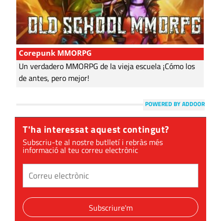
Corepunk MMORPG
Un verdadero MMORPG de la vieja escuela ¡Cómo los
de antes, pero mejor!
POWERED BY ADDOOR
T'ha interessat aquest contingut?
Subscriu-te al nostre butlletí i rebràs més
informació al teu correu electrònic
Subscriure'm