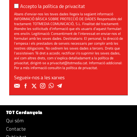
Accepto la
política de privacitat
Abans d'enviar-nos les teves dades llegeix la següent informació
INFORMACIÓ BÀSICA SOBRE PROTECCIÓ DE DADES Responsable del
tractament: TOTMEDIA COMUNICACIÓ, S.L. Finalitat del tractament:
Atendre les sol·licituds d'informació que els usuaris d'aquest formulari
ens enviïn. Legitimació: Consentiment de l'interessat en enviar-nos el
formulari amb les seves dades. Destinataris: El personal, la direcció de
l'empesa i els prestadors de serveis necessaris per complir amb les
nostres obligacions. No cedirem les seves dades a tercers. Drets que
l'assisteixen: Té dret a accedir, rectificar i/o suprimir les seves dades,
així com altres drets, com s'explica detalladament a la política de
privacitat, dirigint-se a
privacitat@totmedia.cat
. Informació addicional:
Per a més informació consultin la
política de privacitat
.
Segueix-nos a les xarxes
TOT Cerdanyola
Qui sóm
Contacte
Publicitat